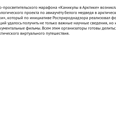
о-просветительского марафона «Каникулы в Арктике» возникла
ологического проекта по авиаучёту белого медведя в арктичес
ки», который по инициативе Росприроднадзора реализовал ф
ций удалось получить не только важные научные сведения, но
кументальные фильмы. Всем этим организаторы готовы делитьс
ктического виртуального путешествия.