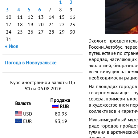
1
2
3
4
5
6
7
8
9
10
11
12
13
14
15
16
17
18
19
20
21
22
23
24
25
26
27
28
29
30
31
Эколого-просветитель
« Июл
России. Автобус, пер
путешествие по стране
народах, населяющих 
Погода в Новоуральске
экологией, биоразнооб
всех живущих на земл
необходимости рацио
Курс иностранной валюты ЦБ
На площадях городов 
РФ на 06.08.2026
северном жилище – чу
севера, примерить кос
Продажа
Валюта
в художественном пер
RUB
коллективов и «аркти
USD
80,93
Мультимедийный музей
EUR
93,19
ряде городов пройдет
гуляния в арктическо