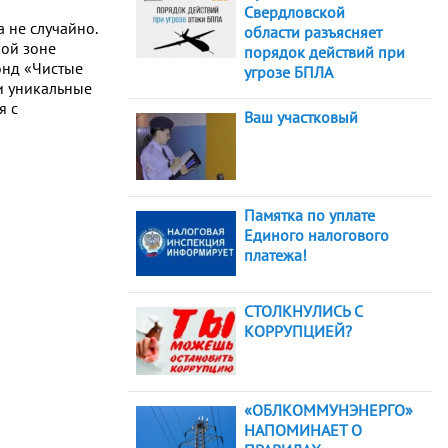
Свердловской
 не случайно.
области разъясняет
кой зоне
порядок действий при
онд «Чистые
угрозе БПЛА
 и уникальные
я с
Ваш участковый
Памятка по уплате
Единого налогового
платежа!
СТОЛКНУЛИСЬ С
КОРРУПЦИЕЙ?
«ОБЛКОММУНЭНЕРГО»
НАПОМИНАЕТ О