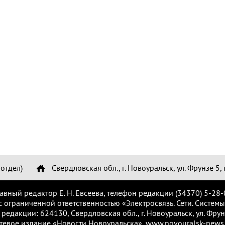
отдел)
Свердловская обл., г. Новоуральск, ул. Фрунзе 5, 
лавный редактор Е. Н. Евсеева, телефон редакции (34370) 5-28-
с ограниченной ответственностью «Электросвязь. Сети. Системы
 редакции: 624130, Свердловская обл., г. Новоуральск, ул. Фрунз
тевое издание «Новости Новоуральска», www.novouralsk-news.