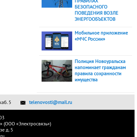
ПРАВИЛАХ
БЕЗОПАСНОГО
ПОВЕДЕНИЯ ВОЗЛЕ
ЭНЕРГООБЪЕКТОВ
Мобильное приложение
«МЧС России»
Полиция Новоуральска
напоминает гражданам
правила сохранности
имущества
каб. 5
telenovosti@mail.ru
03
» (ООО «Электросвязь»)
е д. 5
ru.