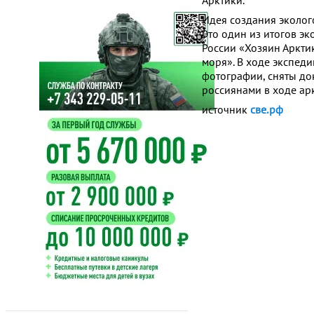
Арктики.
Идея создания эколог
Это один из итогов эк
России «Хозяин Аркти
моря». В ходе экспеди
фотографии, сняты до
россиянами в ходе ар
источник
све.рф