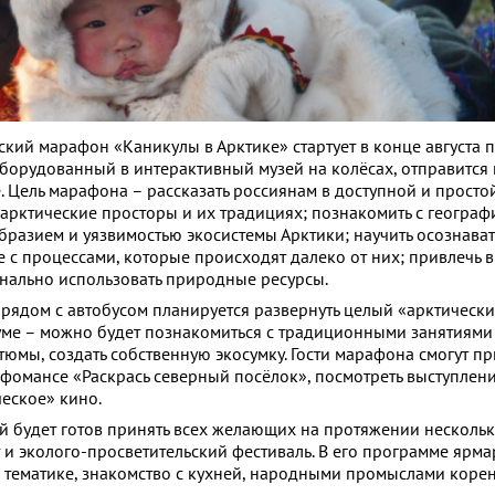
ский марафон «Каникулы в Арктике» стартует в конце августа 
еоборудованный в интерактивный музей на колёсах, отправится
. Цель марафона – рассказать россиянам в доступной и просто
арктические просторы и их традициях; познакомить с географ
разием и уязвимостью экосистемы Арктики; научить осознават
е с процессами, которые происходят далеко от них; привлечь 
нально использовать природные ресурсы.
рядом с автобусом планируется развернуть целый «арктически
ме – можно будет познакомиться с традиционными занятиями
тюмы, создать собственную экосумку. Гости марафона смогут пр
фомансе «Раскрась северный посёлок», посмотреть выступлен
ческое» кино.
 будет готов принять всех желающих на протяжении нескольк
 и эколого-просветительский фестиваль. В его программе ярм
й тематике, знакомство с кухней, народными промыслами кор