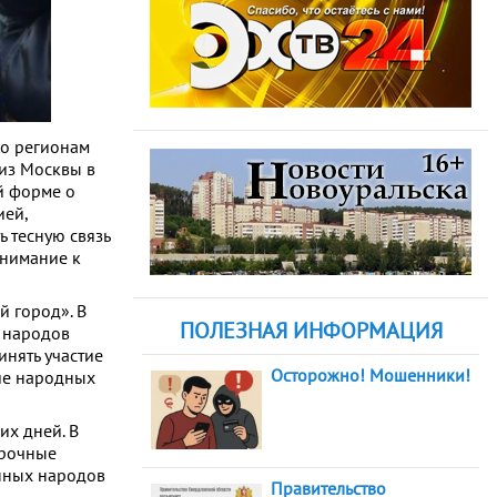
по регионам
 из Москвы в
й форме о
ией,
ь тесную связь
внимание к
й город». В
ПОЛЕЗНАЯ ИНФОРМАЦИЯ
 народов
инять участие
Осторожно! Мошенники!
ие народных
их дней. В
арочные
енных народов
Правительство