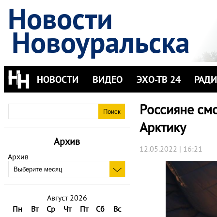
Новости
Новоуральска
НОВОСТИ
ВИДЕО
ЭХО-ТВ 24
РАД
Россияне смо
Арктику
Архив
12.05.2022 | 16:21
Архив
Август 2026
Пн
Вт
Ср
Чт
Пт
Сб
Вс