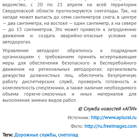
ведомство, с 20 по 21 апреля на всей территории
Свердловской области прогнозируются снегопады. Так, на
западе может выпасть до семи сантиметров снега, в центре
— два сантиметра, на востоке — один сантиметр, а на севере
— до 15 сантиметров. Это может привести к затруднению
движения и создать аварийно-опасные условия на
автодорогах.
Управление автодорог обратилось к подрядным
организациям с требованием принять исчерпывающие
меры для обеспечения безопасного и бесперебойного
движения на региональных автодорогах: организовать
дежурства должностных лиц, обеспечить безупречную
работу диспетчерских служб, проверить готовность и
комплектность спецтехники, а также наличие необходимого
объема горюче-смазочных и иных материалов для
выполнения зимних видов работ.
© Служба новостей «АПИ»
Источник:
http://www.apiural.ru
Фото:
http://ru.freeimages.com
Теги:
Дорожные службы
,
снегопад