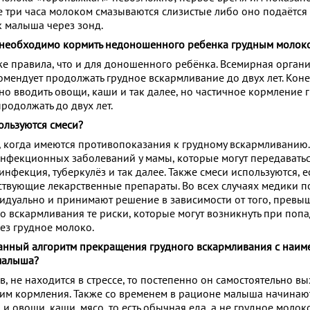
е три часа молоком смазываются слизистые либо оно подаётся
к малыша через зонд.
а необходимо кормить недоношенного ребенка грудным молок
 же правила, что и для доношенного ребёнка. Всемирная орган
мендует продолжать грудное вскармливание до двух лет. Коне
о вводить овощи, каши и так далее, но частичное кормление 
родолжать до двух лет.
ользуются смеси?
 когда имеются противопоказания к грудному вскармливанию.
 инфекционных заболеваний у мамы, которые могут передаватьс
нфекция, туберкулёз и так далее. Также смеси используются, 
твующие лекарственные препараты. Во всех случаях медики п
видуально и принимают решение в зависимости от того, превы
о вскармливания те риски, которые могут возникнуть при поп
ез грудное молоко.
ванный алгоритм прекращения грудного вскармливания с наи
малыша?
, не находится в стрессе, то постепенно он самостоятельно в
им кормления. Также со временем в рационе малыша начинаю
и овощи, каши, мясо, то есть обычная еда, а не грудное молок