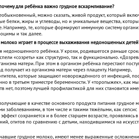
почему для ребёнка важно грудное вскармливание?
еобыкновенный, можно сказать, живой продукт, который включ
ые белки, жиры и углеводы, но и уникальные вещества, которы
е. Например, те, которые формируют иммунную систему органи
оцимы и так далее.
 молоко играет в процессе выхаживания недоношенных детей
я недоношенного ребёнка. У крохи, родившегося раньше срок
спели «созреть» как структурно, так и функционально. «Дозрев
ганизма матери. При этом в организм ребёнка перестают посту
д получает из организма матери через плаценту. Например,
нтитела, которые защищают новорождённого от инфекций, по
нно в третьем триместре беременности. У «торопыжек», как мы
тв нет, поэтому лучшей профилактикой для них становится им
олучающие в качестве основного продукта питания грудное м
 заболеваниями, в том числе и такими тяжёлыми, как сепсис
 эффект сохраняется и в более старшем возрасте, проявляясь 
ний, отитов по сравнению с детьми, находившимися на искусс
лучавшие грудное молоко, имеют менее выраженные осложнени