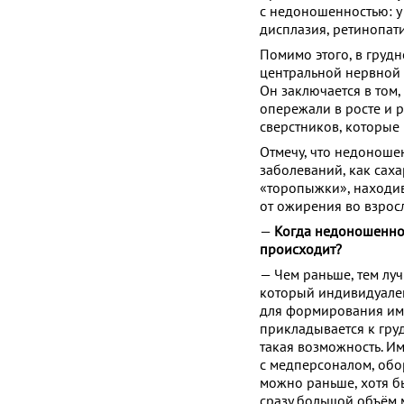
с недоношенностью: у
дисплазия, ретинопат
Помимо этого, в груд
центральной нервной 
Он заключается в том,
опережали в росте и р
сверстников, которые 
Отмечу, что недоноше
заболеваний, как саха
«торопыжки», находив
от ожирения во взрос
—
Когда недоношенног
происходит?
— Чем раньше, тем луч
который индивидуален
для формирования им
прикладывается к гру
такая возможность. И
с медперсоналом, обо
можно раньше, хотя б
сразу большой объём