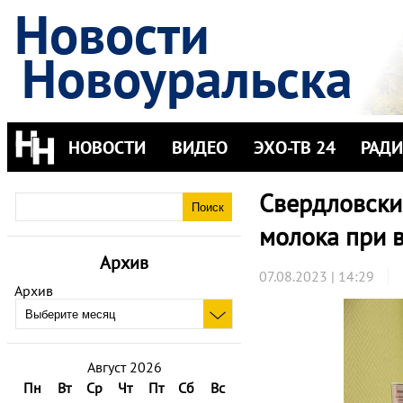
Новости
Новоуральска
НОВОСТИ
ВИДЕО
ЭХО-ТВ 24
РАД
Свердловские
молока при 
Архив
07.08.2023 | 14:29
Архив
Август 2026
Пн
Вт
Ср
Чт
Пт
Сб
Вс