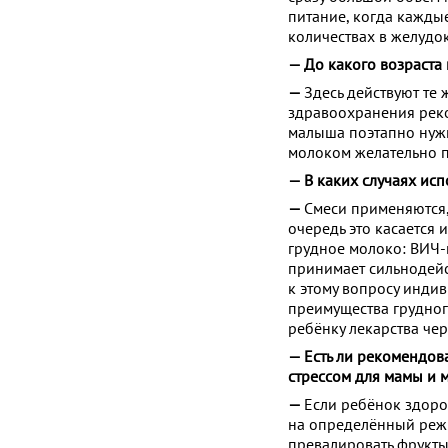
питание, когда кажды
количествах в желудо
— До какого возраст
—
Здесь действуют те
здравоохранения реко
малыша поэтапно нужн
молоком желательно п
— В каких случаях исп
—
Смеси применяются,
очередь это касается
грудное молоко: ВИЧ-и
принимает сильнодейс
к этому вопросу инди
преимущества грудног
ребёнку лекарства чер
— Есть ли рекомендо
стрессом для мамы и 
—
Если ребёнок здоров
на определённый реж
превалировать фрукты 