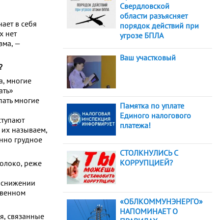
Свердловской
области разъясняет
ает в себя
порядок действий при
х нет
угрозе БПЛА
зма, —
Ваш участковый
?
а, многие
ать»
пать многие
Памятка по уплате
Единого налогового
ступают
платежа!
 их называем,
енно грудное
СТОЛКНУЛИСЬ С
КОРРУПЦИЕЙ?
олоко, реже
в снижении
твенном
«ОБЛКОММУНЭНЕРГО»
НАПОМИНАЕТ О
я, связанные