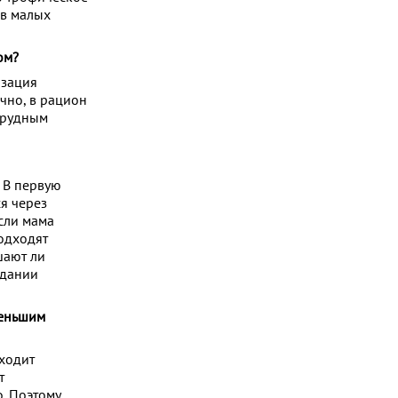
 в малых
ом?
изация
чно, в рацион
грудным
 В первую
я через
если мама
одходят
шают ли
адании
меньшим
ыходит
т
о. Поэтому