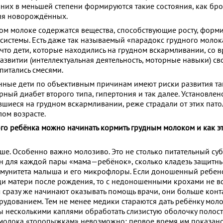
 них в меньшей степени формируются такие состояния, как бр
ия новорождённых.
ном молоке содержатся вещества, способствующие росту, фор
системы. Есть даже так называемый «парадокс грудного молок
 что дети, которые находились на грудном вскармливании, со 
азвитии (интеллектуальная деятельность, моторные навыки) св
питались смесями.
нные дети по объективным причинам имеют риски развития та
рный диабет второго типа, гипертония и так далее. Установлено
шиеся на грудном вскармливании, реже страдали от этих патол
лом возрасте.
о ребёнка можно начинать кормить грудным молоком и как э
ше. Особенно важно молозиво. Это не столько питательный суб
 для каждой пары «мама—ребёнок», сколько кладезь защитны
мунитета малыша и его микрофлоры. Если доношенный ребено
ди матери после рождения, то с недоношенными крохами не вс
м сразу же начинают оказывать помощь врачи, они больше кон
рудованием. Тем не менее медики стараются дать ребёнку мол
ы несколькими каплями обработать слизистую оболочку полости
 молока «торопыжкам» невозможно; первое время им показан