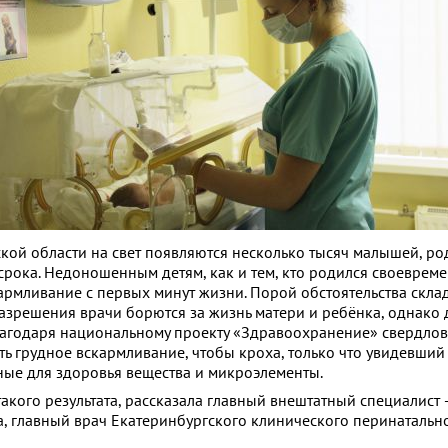
кой области на свет появляются несколько тысяч малышей, р
рока. Недоношенным детям, как и тем, кто родился своевреме
армливание с первых минут жизни. Порой обстоятельства скла
разрешения врачи борются за жизнь матери и ребёнка, однако 
лагодаря национальному проекту «Здравоохранение» свердло
ь грудное вскармливание, чтобы кроха, только что увидевший
ные для здоровья вещества и микроэлементы.
такого результата, рассказала главный внештатный специалист
, главный врач Екатеринбургского клинического перинатальн