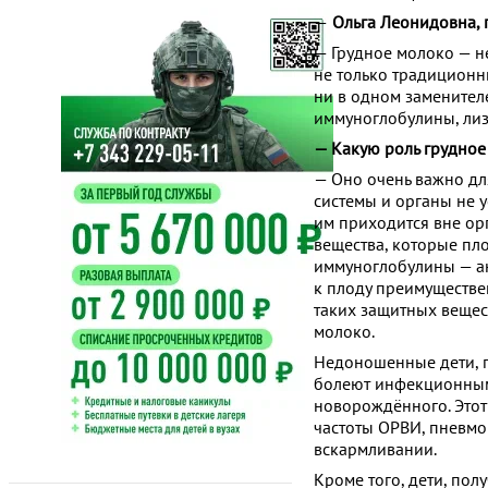
—
Ольга Леонидовна, 
— Грудное молоко — н
не только традиционн
ни в одном заменител
иммуноглобулины, лиз
— Какую роль грудное
— Оно очень важно дл
системы и органы не у
им приходится вне ор
вещества, которые пло
иммуноглобулины — а
к плоду преимуществе
таких защитных вещес
молоко.
Недоношенные дети, п
болеют инфекционными
новорождённого. Этот
частоты ОРВИ, пневмо
вскармливании.
Кроме того, дети, по