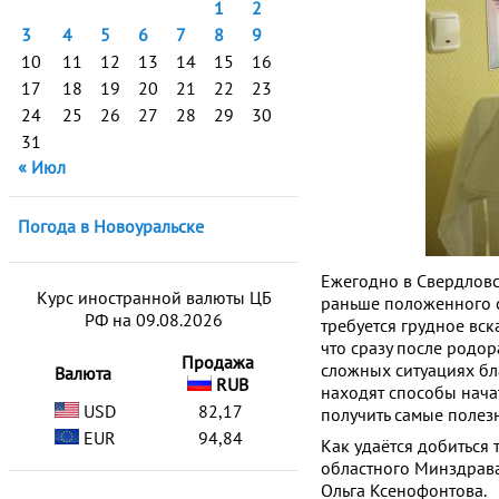
1
2
3
4
5
6
7
8
9
10
11
12
13
14
15
16
17
18
19
20
21
22
23
24
25
26
27
28
29
30
31
« Июл
Погода в Новоуральске
Ежегодно в Свердловс
Курс иностранной валюты ЦБ
раньше положенного с
РФ на 09.08.2026
требуется грудное вск
что сразу после родо
Продажа
сложных ситуациях б
Валюта
RUB
находят способы начат
USD
82,17
получить самые полез
EUR
94,84
Как удаётся добиться 
областного Минздрава
Ольга Ксенофонтова.