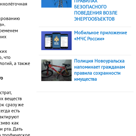
ПРАВИЛАХ
онхолёгочная
БЕЗОПАСНОГО
ПОВЕДЕНИЯ ВОЗЛЕ
мированию
ЭНЕРГООБЪЕКТОВ
а».
временем
Мобильное приложение
оих
«МЧС России»
ких
, что
Полиция Новоуральска
огий, а также
напоминает гражданам
правила сохранности
то
имущества
страт,
х веществ
к сразу же
егда есть
тактируют
озиво как
 рта. Дать
о трофическое