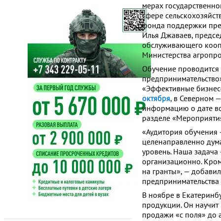
мерах государственн
сфере сельскохозяйс
фонда поддержки пред
Илья Джаваев, предсе
обслуживающего коопе
Министерства агропро
Обучение проводится 
предпринимательство»
«Эффективные бизнес
октября
, в Северном 
информацию о дате вс
разделе «Мероприятия
«Аудитория обучения 
целенаправленно дум
уровень. Наша задача 
организационно. Кром
на гранты», — добави
предпринимательства 
В ноябре в Екатеринб
продукции. Он научит
продажи «с поля» до 