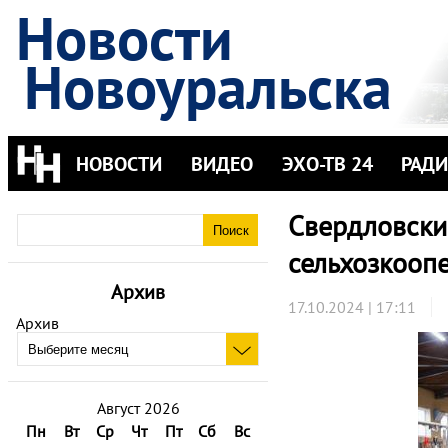
Новости
Новоуральска
НОВОСТИ
ВИДЕО
ЭХО-ТВ 24
РАД
Свердловски
сельхозкооп
Архив
17.10.2024 | 17:11
Архив
Август 2026
Пн
Вт
Ср
Чт
Пт
Сб
Вс