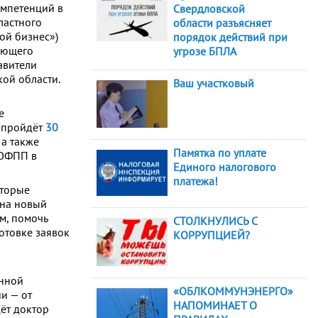
омпетенций в
Свердловской
ластного
области разъясняет
ой бизнес»)
порядок действий при
ающего
угрозе БПЛА
авители
ой области.
Ваш участковый
е
 пройдёт
30
 а также
Памятка по уплате
СОФПП в
Единого налогового
платежа!
оторые
 на новый
м, помочь
СТОЛКНУЛИСЬ С
отовке заявок
КОРРУПЦИЕЙ?
енной
«ОБЛКОММУНЭНЕРГО»
и — от
НАПОМИНАЕТ О
ёт доктор