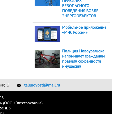
ПРАВИЛАХ
БЕЗОПАСНОГО
ПОВЕДЕНИЯ ВОЗЛЕ
ЭНЕРГООБЪЕКТОВ
Мобильное приложение
«МЧС России»
Полиция Новоуральска
напоминает гражданам
правила сохранности
имущества
каб. 5
telenovosti@mail.ru
03
» (ООО «Электросвязь»)
е д. 5
ru.