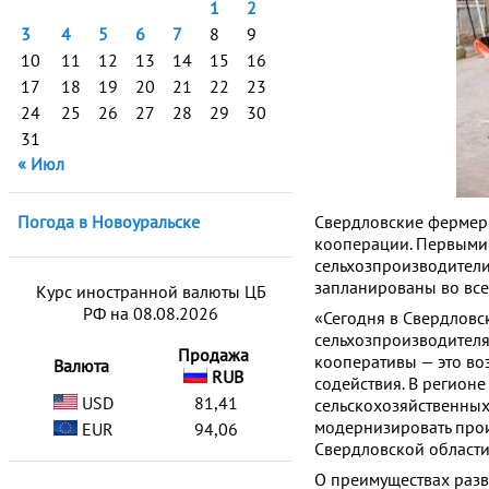
1
2
3
4
5
6
7
8
9
10
11
12
13
14
15
16
17
18
19
20
21
22
23
24
25
26
27
28
29
30
31
« Июл
Погода в Новоуральске
Свердловские фермеры
кооперации. Первыми 
сельхозпроизводители
запланированы во все
Курс иностранной валюты ЦБ
РФ на 08.08.2026
«Сегодня в Свердловс
сельхозпроизводителя
Продажа
кооперативы — это во
Валюта
RUB
содействия. В регионе
USD
81,41
сельскохозяйственных
модернизировать произ
EUR
94,06
Свердловской област
О преимуществах разв