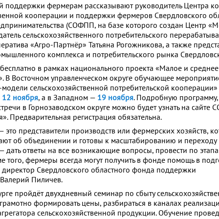
ой поддержки фермерам рассказывают руководитель Центра к
твенной кооперации и поддержки фермеров Свердловского об
принимательства (СОФПП, на базе которого создан Центр «М
датель сельскохозяйственного потребительского перерабатыв
ратива «Агро-Партнёр» Татьяна Рогожникова, а также предст
мышленного комплекса и потребительского рынка Свердловск
бесплатно в рамках национального проекта «Малое и среднее
. В Восточном управленческом округе обучающее мероприяти
-модели сельскохозяйственной потребительской кооперации»
—
12 ноября
, а в Западном —
19 ноября
. Подробную программу,
тречи в Горнозаводском округе можно будет узнать на сайте 
». Предварительная регистрация обязательна.
— это представители производств или фермерских хозяйств, к
ают об объединении и готовы к масштабированию и переходу
— дать ответы на все возникающие вопросы, провести по этапа
е того, фермеры всегда могут получить в фонде помощь в подг
л директор Свердловского областного фонда поддержки
Валерий Пиличев.
урге пройдёт двухдневный семинар по сбыту сельскохозяйств
 грамотно формировать цены, разбираться в каналах реализаци
агрегатора сельскохозяйственной продукции. Обучение провед