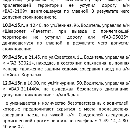
прилегающей территории не уступил дорогу а/м
«ВАЗ-2109», двигающемуся по главной. В результате чего
допустил столкновение тс.
10.04.15.г.,
в 12.40, по ул.Ленина, 96. Водитель, управляя а/м
«Шевролет -Лачетти», при выезде с прилегающей
территории не уступил дорогу а/м «ГАЗ-33023»,
двигающемуся по главной. в результате чего допустил
столкновение.
09.04.15г
., в 21.45, по ул.Советская, 11. Водитель, управляя а/
м «ГАЗ-33021», находясь в состоянии опьянения, выполняя
маневр «движение задним ходом», совершил наезд на а/м
«Тойота -Королла».
12.04.15г.
в 18.00, по ул.Мичурина, 30. Водитель, управляя а/
м «ВАЗ-211440», не выдержал безопасную дистанцию,
допустил столкновение с а/м «Лада».
Не уменьшается и количество безответственных водителей,
которые предпочитают скрыться с места происшествия,
совершив наезд на чужой, а/м. Свидетелей следующих
происшествий просим звонить по телефонам 2-49-14, 4-80-
40 или 02.