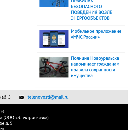
ПРАВИЛАХ
БЕЗОПАСНОГО
ПОВЕДЕНИЯ ВОЗЛЕ
ЭНЕРГООБЪЕКТОВ
Мобильное приложение
«МЧС России»
Полиция Новоуральска
напоминает гражданам
правила сохранности
имущества
каб. 5
telenovosti@mail.ru
03
» (ООО «Электросвязь»)
е д. 5
ru.