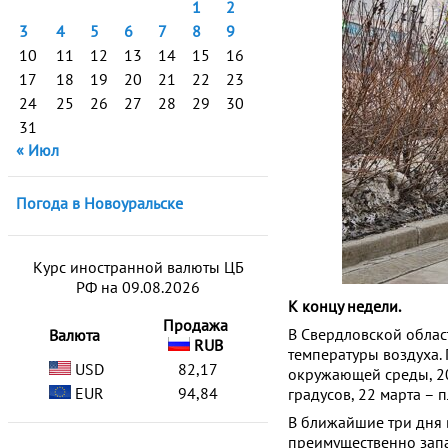
1
2
3
4
5
6
7
8
9
10
11
12
13
14
15
16
17
18
19
20
21
22
23
24
25
26
27
28
29
30
31
« Июл
Погода в Новоуральске
Курс иностранной валюты ЦБ
РФ на 09.08.2026
К концу недели.
Продажа
В Свердловской облас
Валюта
RUB
температуры воздуха.
USD
82,17
окружающей среды, 20 
EUR
94,84
градусов, 22 марта – 
В ближайшие три дня 
преимущественно запад