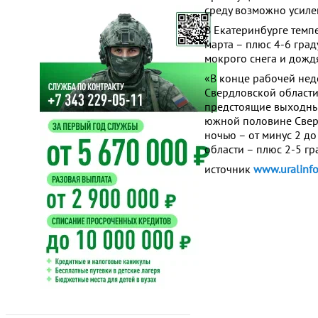
среду возможно усилен
В Екатеринбурге темпе
марта – плюс 4-6 град
мокрого снега и дожд
«В конце рабочей нед
Свердловской области 
предстоящие выходные
южной половине Сверд
ночью – от минус 2 до
области – плюс 2-5 г
источник
www.uralinfo