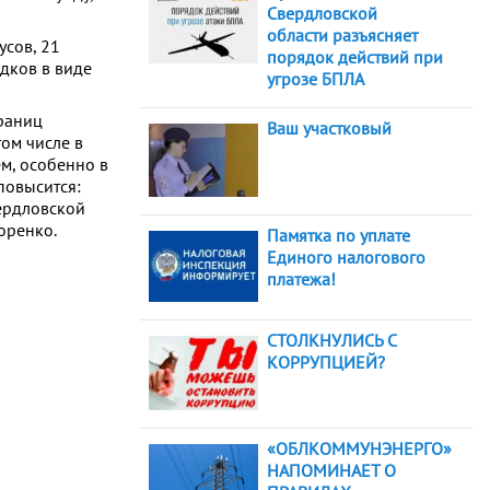
Свердловской
области разъясняет
усов, 21
порядок действий при
адков в виде
угрозе БПЛА
границ
Ваш участковый
ом числе в
м, особенно в
повысится:
вердловской
оренко.
Памятка по уплате
Единого налогового
платежа!
СТОЛКНУЛИСЬ С
КОРРУПЦИЕЙ?
«ОБЛКОММУНЭНЕРГО»
НАПОМИНАЕТ О