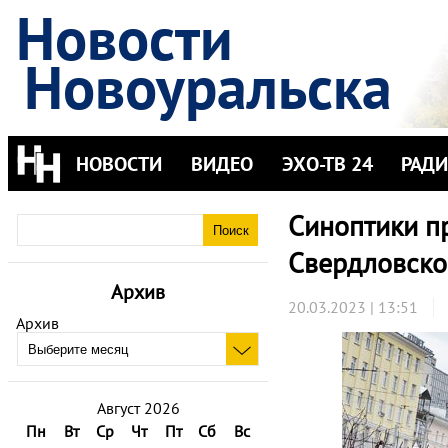
Новости
Новоуральска
НОВОСТИ
ВИДЕО
ЭХО-ТВ 24
РАД
Синоптики пр
Свердловско
Архив
20.03.2023 | 13:51
Архив
Август 2026
Пн
Вт
Ср
Чт
Пт
Сб
Вс