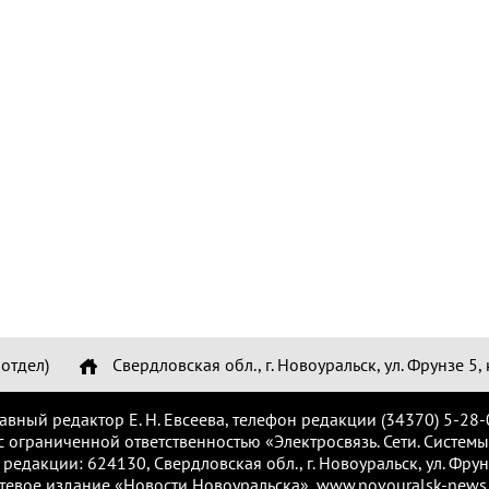
отдел)
Свердловская обл., г. Новоуральск, ул. Фрунзе 5, 
лавный редактор Е. Н. Евсеева, телефон редакции (34370) 5-28-
с ограниченной ответственностью «Электросвязь. Сети. Системы
 редакции: 624130, Свердловская обл., г. Новоуральск, ул. Фрунз
тевое издание «Новости Новоуральска», www.novouralsk-news.