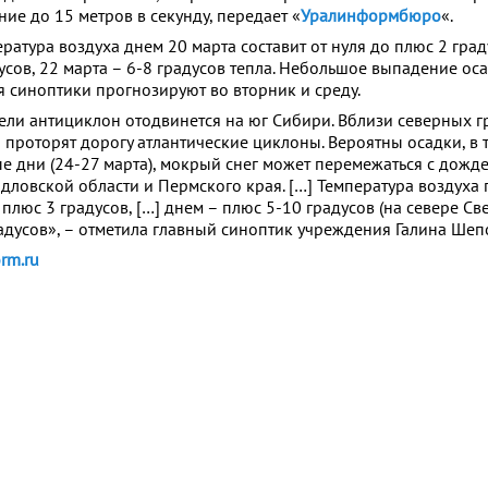
ие до 15 метров в секунду, передает «
Уралинформбюро
«.
ратура воздуха днем 20 марта составит от нуля до плюс 2 град
усов, 22 марта – 6-8 градусов тепла. Небольшое выпадение ос
я синоптики прогнозируют во вторник и среду.
ели антициклон отодвинется на юг Сибири. Вблизи северных 
проторят дорогу атлантические циклоны. Вероятны осадки, в т
 дни (24-27 марта), мокрый снег может перемежаться с дожде
ловской области и Пермского края. […] Температура воздуха 
 плюс 3 градусов, […] днем – плюс 5-10 градусов (на севере С
радусов», – отметила главный синоптик учреждения Галина Шеп
rm.ru