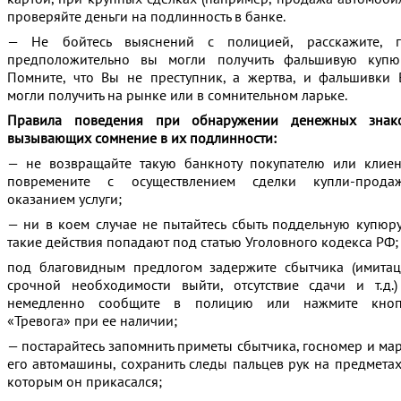
проверяйте деньги на подлинность в банке.
— Не бойтесь выяснений с полицией, расскажите, г
предположительно вы могли получить фальшивую купюр
Помните, что Вы не преступник, а жертва, и фальшивки
могли получить на рынке или в сомнительном ларьке.
Правила поведения при обнаружении денежных знако
вызывающих сомнение в их подлинности:
— не возвращайте такую банкноту покупателю или клиен
повремените с осуществлением сделки купли-продаж
оказанием услуги;
— ни в коем случае не пытайтесь сбыть поддельную купюр
такие действия попадают под статью Уголовного кодекса РФ;
под благовидным предлогом задержите сбытчика (имита
срочной необходимости выйти, отсутствие сдачи и т.д.
немедленно сообщите в полицию или нажмите кноп
«Тревога» при ее наличии;
— постарайтесь запомнить приметы сбытчика, госномер и ма
его автомашины, сохранить следы пальцев рук на предметах
которым он прикасался;