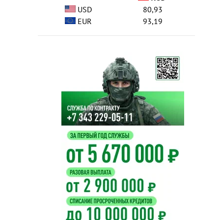
USD
80,93
EUR
93,19