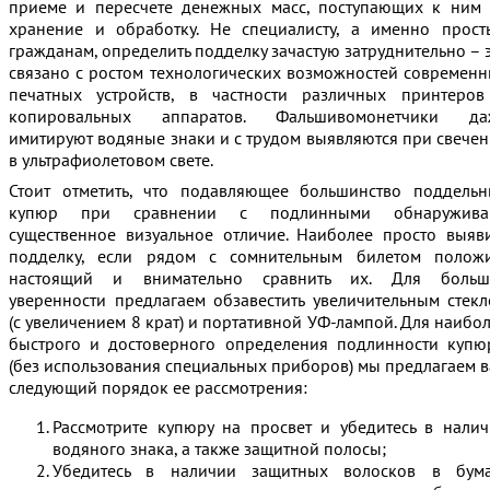
приеме и пересчете денежных масс, поступающих к ним
хранение и обработку. Не специалисту, а именно прос
гражданам, определить подделку зачастую затруднительно – 
связано с ростом технологических возможностей современ
печатных устройств, в частности различных принтеров
копировальных аппаратов. Фальшивомонетчики да
имитируют водяные знаки и с трудом выявляются при свече
в ультрафиолетовом свете.
Стоит отметить, что подавляющее большинство поддель
купюр при сравнении с подлинными обнаружива
существенное визуальное отличие. Наиболее просто выяв
подделку, если рядом с сомнительным билетом положи
настоящий и внимательно сравнить их. Для больш
уверенности предлагаем обзавестить увеличительным стек
(с увеличением 8 крат) и портативной УФ-лампой. Для наибо
быстрого и достоверного определения подлинности куп
(без использования специальных приборов) мы предлагаем 
следующий порядок ее рассмотрения:
Рассмотрите купюру на просвет и убедитесь в нали
водяного знака, а также защитной полосы;
Убедитесь в наличии защитных волосков в бума