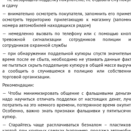
и сдачу
— внимательно осмотреть покупателя, запомнить его приме
осмотреть территорию прилегающую к магазину (запомн
номера автомобилей находящихся рядом)
— немедленно вызвать по телефону или с помощью кноп
тревожной сигнализации сотрудников полиции и
сотрудников охранной службы
— при обнаружении поддельной купюры спустя значитель
время после ее сбыта, необходимо не утаивать данные фак
не пытаться скрыть поддельную купюру в общей массе выруч
а сообщить о случившемся в полицию или собственни
торговой организации.
Рекомендации:
— Чтобы минимизировать общение с фальшивыми деньгам
надо научиться отличать подделки от настоящих денег, лу
потратить на это немного времени, потерянное время окупит
Особенно, важно знать признаки фальшивки у пятитысяч
купюр.
— Старайтесь чаще расплачиваться безналом – пластико
картой, при крупных сделках (например, продажа автомоби