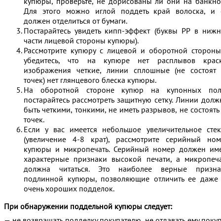
купюры, проверьте, не дорисованы ли они на банкно
Для этого можно иглой поддеть край волоска, и 
должен отделиться от бумаги.
Постарайтесь увидеть кипп-эффект (буквы РР в ниж
части лицевой стороны купюры).
Рассмотрите купюру с лицевой и оборотной сторон
убедитесь, что на купюре нет расплывов краск
изображения четкие, линии сплошные (не состоят 
точек) нет глянцевого блеска купюры.
На оборотной стороне купюр на купонных пол
постарайтесь рассмотреть защитную сетку. Линии дол
быть четкими, тонкими, не иметь разрывов, не состоять
точек.
Если у вас имеется небольшое увеличительное сте
(увеличение 4-8 крат), рассмотрите серийный ном
купюры и микропечать. Серийный номер должен име
характерные признаки высокой печати, а микропеч
должна читаться. Это наиболее верные призна
подлинной купюры, позволяющие отличить ее даже 
очень хороших подделок.
При обнаружении поддельной купюры следует:
— не возвращать подделку покупателю, не отдавать ему поку