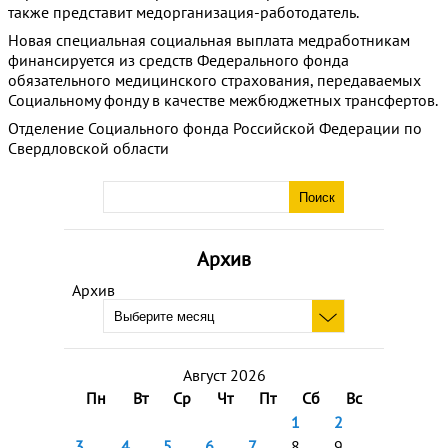
также представит медорганизация-работодатель.
Новая специальная социальная выплата медработникам
финансируется из средств Федерального фонда
обязательного медицинского страхования, передаваемых
Социальному фонду в качестве межбюджетных трансфертов.
Отделение Социального фонда Российской Федерации по
Свердловской области
Архив
Архив
Август 2026
Пн
Вт
Ср
Чт
Пт
Сб
Вс
1
2
3
4
5
6
7
8
9