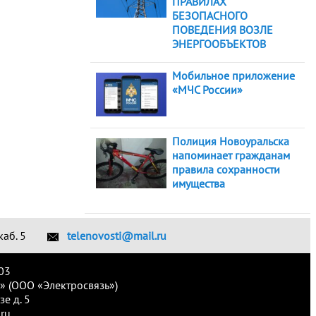
ПРАВИЛАХ
БЕЗОПАСНОГО
ПОВЕДЕНИЯ ВОЗЛЕ
ЭНЕРГООБЪЕКТОВ
Мобильное приложение
«МЧС России»
Полиция Новоуральска
напоминает гражданам
правила сохранности
имущества
каб. 5
telenovosti@mail.ru
03
» (ООО «Электросвязь»)
е д. 5
ru.