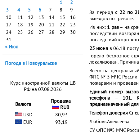
1
2
3
4
5
6
7
8
9
За период
с 22 по 2
10
11
12
13
14
15
16
выездов по тревоге.
17
18
19
20
21
22
23
Из них:
1 раз
– на сра
24
25
26
27
28
29
30
последствий возгора
31
последствий коротког
« Июл
25 июня
в 06.18 пост
Горело бесхозное стр
локализован. Причина
Погода в Новоуральске
Всего на центральны
ФПС № 5 МЧС России
Курс иностранной валюты ЦБ
пожарами и проведени
РФ на 07.08.2026
Единый номер вызов
телефона – 101. 
Продажа
Валюта
предназначенный для 
RUB
Телефон доверия Спец
USD
80,93
Любовь Алексеева
EUR
93,19
СУ ФПС №5 МЧС Росс