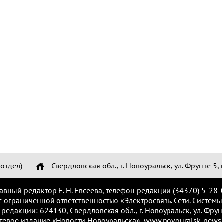
отдел)
Свердловская обл., г. Новоуральск, ул. Фрунзе 5, 
лавный редактор Е. Н. Евсеева, телефон редакции (34370) 5-28-
с ограниченной ответственностью «Электросвязь. Сети. Системы
 редакции: 624130, Свердловская обл., г. Новоуральск, ул. Фрунз
тевое издание «Новости Новоуральска», www.novouralsk-news.