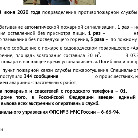
8 июня 2020 года
подразделения противопожарной служб
батывание автоматической пожарной сигнализации,
1 раз
– н
ния оставленной без присмотра пищи,
1 раз
– на лик
о замыкания без последующего горения,
3 раза
– по ложному 
упило сообщение о пожаре в садоводческом товариществе «Ав
2
оение, площадь возгорания составила 20 м
. В 07.25 
 пожара в настоящее время устанавливается. Погибших и пост
й пункт пожарной связи службы пожаротушения Специально
 поступило
344 сообщения
о происшествиях, не св
ем аварийно-спасательных работ.
а пожарных и спасателей с городского телефона – 01
Кроме того, в Российской Федерации введен единый
вызова всех экстренных оперативных служб.
иального управления ФПС № 5 МЧС России – 6-66-94.
ии