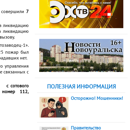
ы совершили
7
а ликвидацию
видацию
вызову.
тозаводец-1».
пожар был
радавших нет.
го управления
язанных с
ПОЛЕЗНАЯ ИНФОРМАЦИЯ
, с сотового
 номер 112,
Осторожно! Мошенники!
Правительство