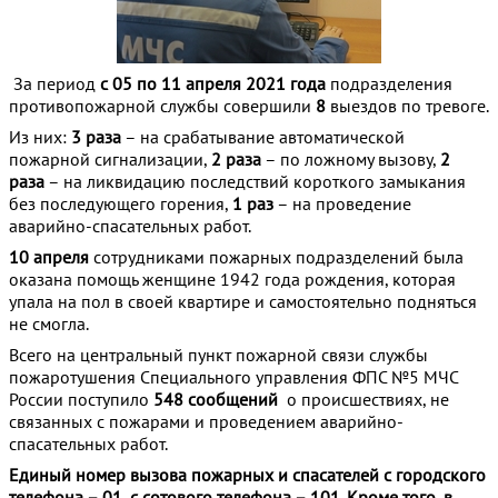
За период
с 05
по 11 апреля 2021 года
подразделения
противопожарной службы совершили
8
выездов по тревоге.
Из них:
3 раза
– на срабатывание автоматической
пожарной сигнализации,
2 раза
– по ложному вызову,
2
раза
– на ликвидацию последствий короткого замыкания
без последующего горения,
1 раз
– на проведение
аварийно-спасательных работ.
10 апреля
сотрудниками пожарных подразделений была
оказана помощь женщине 1942 года рождения, которая
упала на пол в своей квартире и самостоятельно подняться
не смогла.
Всего на центральный пункт пожарной связи службы
пожаротушения Специального управления ФПС №5 МЧС
России поступило
548 сообщений
о происшествиях, не
связанных с пожарами и проведением аварийно-
спасательных работ.
Единый номер вызова пожарных и спасателей с городского
телефона – 01, с сотового телефона – 101. Кроме того, в