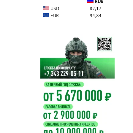
RUB
USD
82,17
EUR
94,84