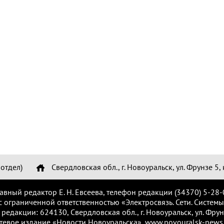
отдел)
Свердловская обл., г. Новоуральск, ул. Фрунзе 5, 
лавный редактор Е. Н. Евсеева, телефон редакции (34370) 5-28-
с ограниченной ответственностью «Электросвязь. Сети. Системы
 редакции: 624130, Свердловская обл., г. Новоуральск, ул. Фрунз
тевое издание «Новости Новоуральска», www.novouralsk-news.