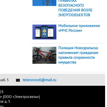
ПРАВИЛАХ
БЕЗОПАСНОГО
ПОВЕДЕНИЯ ВОЗЛЕ
ЭНЕРГООБЪЕКТОВ
Мобильное приложение
«МЧС России»
Полиция Новоуральска
напоминает гражданам
правила сохранности
имущества
каб. 5
telenovosti@mail.ru
03
» (ООО «Электросвязь»)
е д. 5
ru.