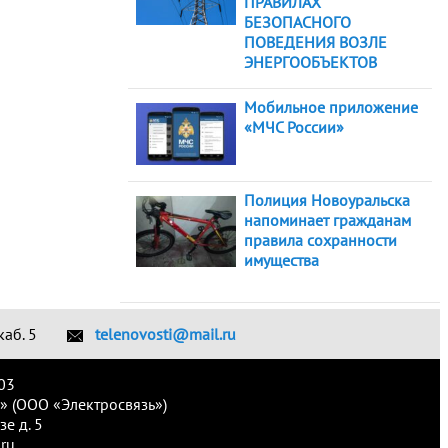
ПРАВИЛАХ
БЕЗОПАСНОГО
ПОВЕДЕНИЯ ВОЗЛЕ
ЭНЕРГООБЪЕКТОВ
Мобильное приложение
«МЧС России»
Полиция Новоуральска
напоминает гражданам
правила сохранности
имущества
каб. 5
telenovosti@mail.ru
03
» (ООО «Электросвязь»)
е д. 5
ru.