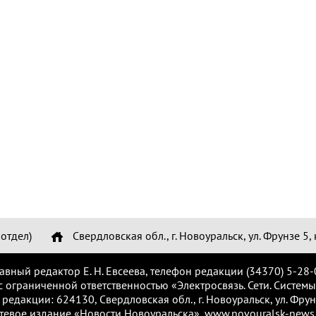
отдел)
Свердловская обл., г. Новоуральск, ул. Фрунзе 5, 
лавный редактор Е. Н. Евсеева, телефон редакции (34370) 5-28-
с ограниченной ответственностью «Электросвязь. Сети. Системы
 редакции: 624130, Свердловская обл., г. Новоуральск, ул. Фрунз
тевое издание «Новости Новоуральска», www.novouralsk-news.