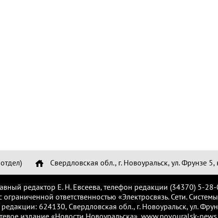
отдел)
Свердловская обл., г. Новоуральск, ул. Фрунзе 5, 
лавный редактор Е. Н. Евсеева, телефон редакции (34370) 5-28-
с ограниченной ответственностью «Электросвязь. Сети. Системы
 редакции: 624130, Свердловская обл., г. Новоуральск, ул. Фрунз
тевое издание «Новости Новоуральска», www.novouralsk-news.