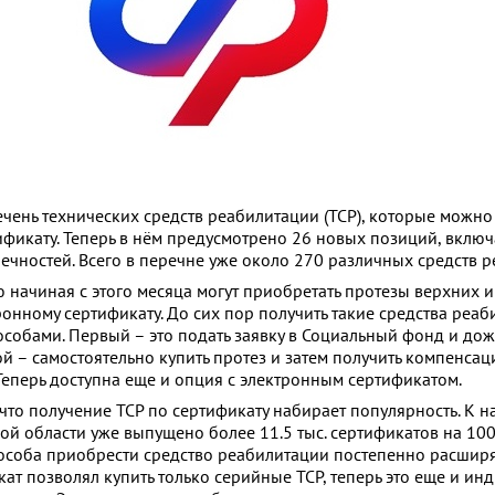
чень технических средств реабилитации (ТСР), которые можн
ификату. Теперь в нём предусмотрено 26 новых позиций, вклю
ечностей. Всего в перечне уже около 270 различных средств р
 начиная с этого месяца могут приобретать протезы верхних 
онному сертификату. До сих пор получить такие средства реа
собами. Первый – это подать заявку в Социальный фонд и дож
ой – самостоятельно купить протез и затем получить компенса
Теперь доступна еще и опция с электронным сертификатом.
что получение ТСР по сертификату набирает популярность. К 
ой области уже выпущено более 11.5 тыс. сертификатов на 100
особа приобрести средство реабилитации постепенно расширя
ат позволял купить только серийные ТСР, теперь это еще и и