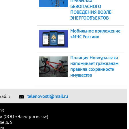
ПРАВИЛАХ
БЕЗОПАСНОГО
ПОВЕДЕНИЯ ВОЗЛЕ
ЭНЕРГООБЪЕКТОВ
Мобильное приложение
«МЧС России»
Полиция Новоуральска
напоминает гражданам
правила сохранности
имущества
каб. 5
telenovosti@mail.ru
03
» (ООО «Электросвязь»)
е д. 5
ru.