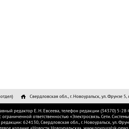
отдел)
Свердловская обл., г. Новоуральск, ул. Фрунзе 5, 
лавный редактор Е. Н. Евсеева, телефон редакции (34370) 5-28-
с ограниченной ответственностью «Электросвязь. Сети. Системы
 редакции: 624130, Свердловская обл., г. Новоуральск, ул. Фрунз
тевое издание «Новости Новоуральска», www.novouralsk-news.