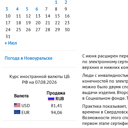
1
2
3
4
5
6
7
8
9
10
11
12
13
14
15
16
17
18
19
20
21
22
23
24
25
26
27
28
29
30
31
« Июл
С июня расширен пере
Погода в Новоуральске
по электронному серт
верхних и нижних кон
Люди с инвалидностью
Курс иностранной валюты ЦБ
конечностей по электр
РФ на 07.08.2026
можно было двумя спо
выдачи изделия. Втор
Продажа
Валюта
в Социальном фонде. 
RUB
USD
81,41
Практика показывает, 
времени в Свердловск
EUR
94,06
Возможности этого сп
первом этапе сертифик