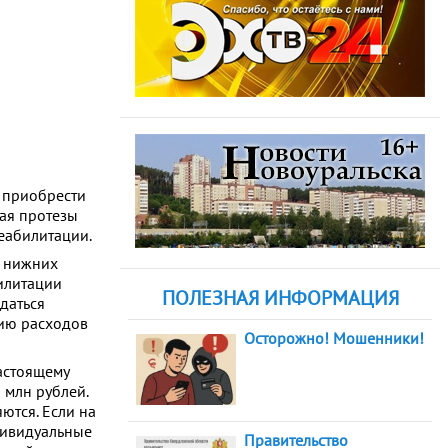
о приобрести
чая протезы
еабилитации.
и нижних
билитации
ПОЛЕЗНАЯ ИНФОРМАЦИЯ
даться
цию расходов
Осторожно! Мошенники!
настоящему
 млн рублей.
ются. Если на
ндивидуальные
Правительство