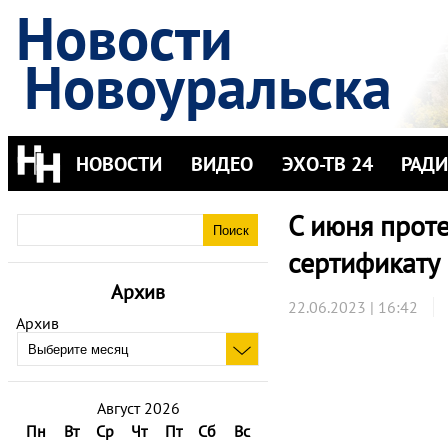
Новости
Новоуральска
НОВОСТИ
ВИДЕО
ЭХО-ТВ 24
РАД
С июня прот
сертификату
Архив
22.06.2023 | 16:42
Архив
Август 2026
Пн
Вт
Ср
Чт
Пт
Сб
Вс