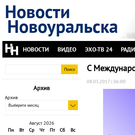
Новости
Новоуральска
НОВОСТИ
ВИДЕО
ЭХО-ТВ 24
РАД
С Междунар
08.03.2017 | 06:00
Архив
Архив
Август 2026
Пн
Вт
Ср
Чт
Пт
Сб
Вс