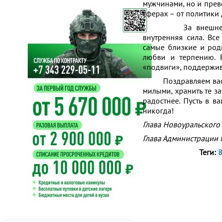
мужчинами, но и прево
сферах – от политики 
За внешней хрупк
внутренняя сила. Вс
самые близкие и род
любви и терпению. В
«подвиги», поддержива
Поздравляем вас с с
милыми, хранить те з
радостнее. Пусть в в
никогда!
Глава Новоур
Глава Администрации
Теги:
8