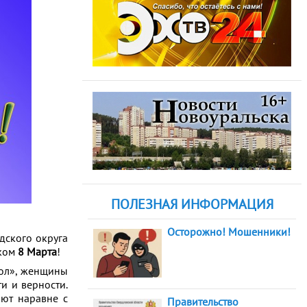
ПОЛЕЗНАЯ ИНФОРМАЦИЯ
Осторожно! Мошенники!
ского округа
иком
8 Марта
!
пол», женщины
и и верности.
ают наравне с
Правительство