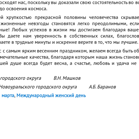
сходят нас, поскольку вы доказали свою состоятельность во в
до освоения космоса.
остью прекрасной половины человечества скрывает
е жизненные невзгоды становятся легко преодолимыми, ес
ные! Любых успехов в жизни мы достигаем благодаря ваше
ы даете нам уверенность в собственных силах, благослов
ете в трудные минуты и искренне верите в то, что мы лучшие.
амым ярким весенним праздником, желаем всегда быть об
амечательные качества, благодаря которым наша жизнь станови
ашей душе всегда будет весна, а счастье, любовь и удача не
альского городского округа В.Н. Маш
 Новоуральского городского округа А.Б. Баранов
 марта
,
Международный женский день