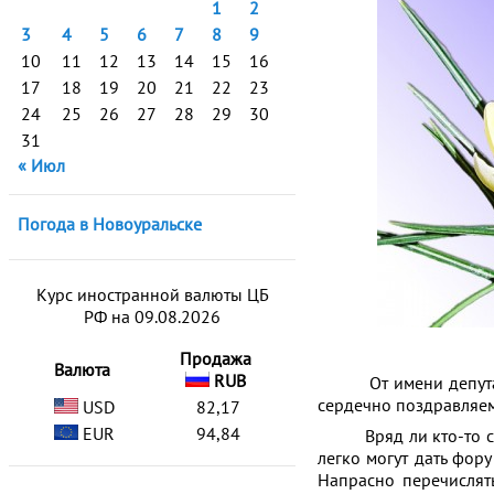
1
2
3
4
5
6
7
8
9
10
11
12
13
14
15
16
17
18
19
20
21
22
23
24
25
26
27
28
29
30
31
« Июл
Погода в Новоуральске
Курс иностранной валюты ЦБ
РФ на 09.08.2026
Продажа
Валюта
RUB
От имени депутатск
сердечно поздравляе
USD
82,17
EUR
94,84
Вряд ли кто-то сего
легко могут дать фор
Напрасно перечислят