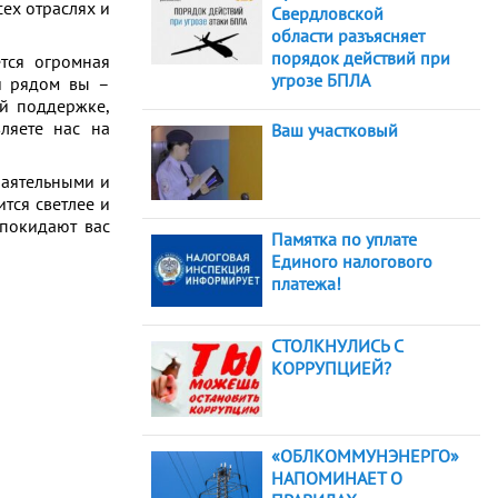
сех отраслях и
Свердловской
области разъясняет
порядок действий при
ся огромная
угрозе БПЛА
ли рядом вы –
й поддержке,
ляете нас на
Ваш участковый
аятельными и
тся светлее и
 покидают вас
Памятка по уплате
Единого налогового
ков
платежа!
СТОЛКНУЛИСЬ С
КОРРУПЦИЕЙ?
«ОБЛКОММУНЭНЕРГО»
НАПОМИНАЕТ О