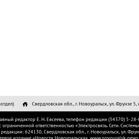
отдел)
Свердловская обл., г. Новоуральск, ул. Фрунзе 5, 
лавный редактор Е. Н. Евсеева, телефон редакции (34370) 5-28-
с ограниченной ответственностью «Электросвязь. Сети. Системы
 редакции: 624130, Свердловская обл., г. Новоуральск, ул. Фрунз
тевое издание «Новости Новоуральска», www.novouralsk-news.