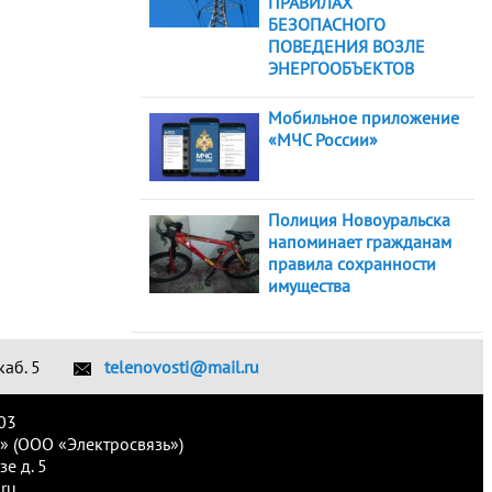
ПРАВИЛАХ
БЕЗОПАСНОГО
ПОВЕДЕНИЯ ВОЗЛЕ
ЭНЕРГООБЪЕКТОВ
Мобильное приложение
«МЧС России»
Полиция Новоуральска
напоминает гражданам
правила сохранности
имущества
каб. 5
telenovosti@mail.ru
03
» (ООО «Электросвязь»)
е д. 5
ru.