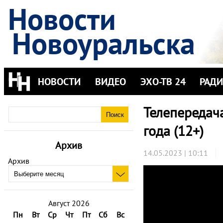
Новости
Новоуральска
НОВОСТИ
ВИДЕО
ЭХО-ТВ 24
РАД
Телепередач
года (12+)
Архив
14.05.2023 | 10:11
Архив
Август 2026
Пн
Вт
Ср
Чт
Пт
Сб
Вс