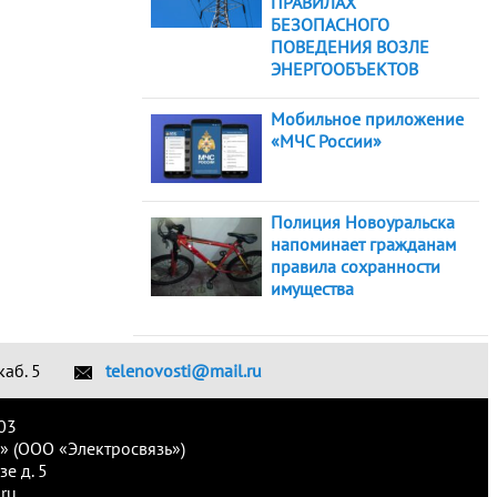
ПРАВИЛАХ
БЕЗОПАСНОГО
ПОВЕДЕНИЯ ВОЗЛЕ
ЭНЕРГООБЪЕКТОВ
Мобильное приложение
«МЧС России»
Полиция Новоуральска
напоминает гражданам
правила сохранности
имущества
каб. 5
telenovosti@mail.ru
03
» (ООО «Электросвязь»)
е д. 5
ru.