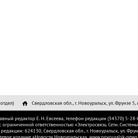
отдел)
Свердловская обл., г. Новоуральск, ул. Фрунзе 5, 
лавный редактор Е. Н. Евсеева, телефон редакции (34370) 5-28-
с ограниченной ответственностью «Электросвязь. Сети. Системы
 редакции: 624130, Свердловская обл., г. Новоуральск, ул. Фрунз
тевое издание «Новости Новоуральска», www.novouralsk-news.