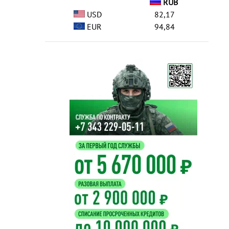
RUB
USD
82,17
EUR
94,84