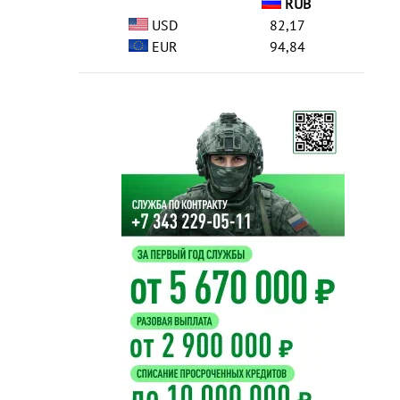
RUB
USD
82,17
EUR
94,84