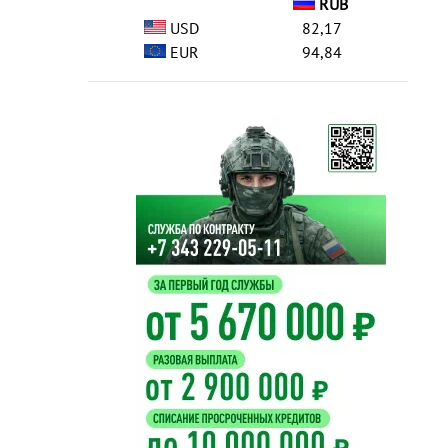
RUB
USD
82,17
EUR
94,84