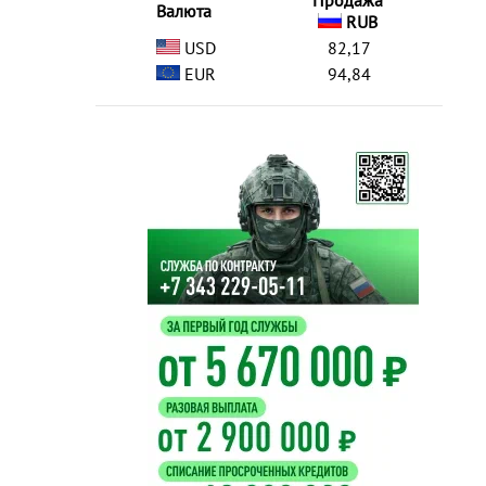
Продажа
Валюта
RUB
USD
82,17
EUR
94,84