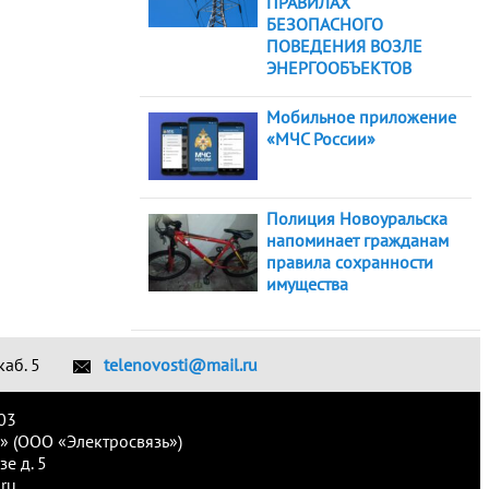
ПРАВИЛАХ
БЕЗОПАСНОГО
ПОВЕДЕНИЯ ВОЗЛЕ
ЭНЕРГООБЪЕКТОВ
Мобильное приложение
«МЧС России»
Полиция Новоуральска
напоминает гражданам
правила сохранности
имущества
каб. 5
telenovosti@mail.ru
03
» (ООО «Электросвязь»)
е д. 5
ru.