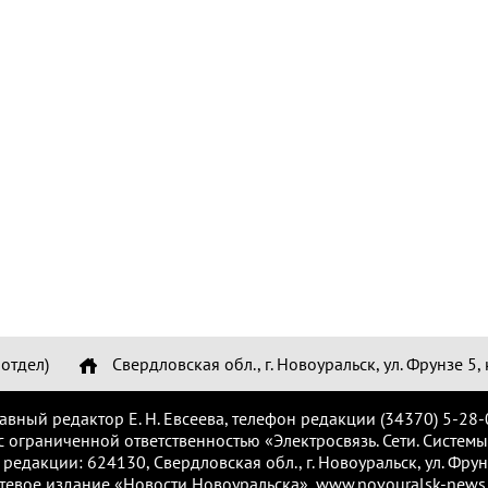
отдел)
Свердловская обл., г. Новоуральск, ул. Фрунзе 5, 
лавный редактор Е. Н. Евсеева, телефон редакции (34370) 5-28-
с ограниченной ответственностью «Электросвязь. Сети. Системы
 редакции: 624130, Свердловская обл., г. Новоуральск, ул. Фрунз
тевое издание «Новости Новоуральска», www.novouralsk-news.