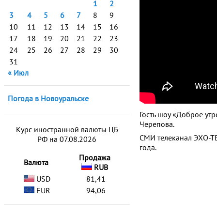
1
2
3
4
5
6
7
8
9
10
11
12
13
14
15
16
17
18
19
20
21
22
23
24
25
26
27
28
29
30
31
« Июл
Погода в Новоуральске
Гость шоу «Доброе ут
Черепова.
Курс иностранной валюты ЦБ
СМИ телеканал ЭХО-ТВ
РФ на 07.08.2026
года.
Продажа
Валюта
RUB
USD
81,41
EUR
94,06