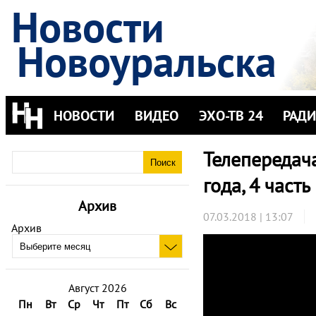
Новости
Новоуральска
НОВОСТИ
ВИДЕО
ЭХО-ТВ 24
РАД
Телепередача
года, 4 часть
Архив
07.03.2018 | 13:07
Архив
Август 2026
Пн
Вт
Ср
Чт
Пт
Сб
Вс