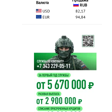
Продажа
Валюта
RUB
USD
82,17
EUR
94,84