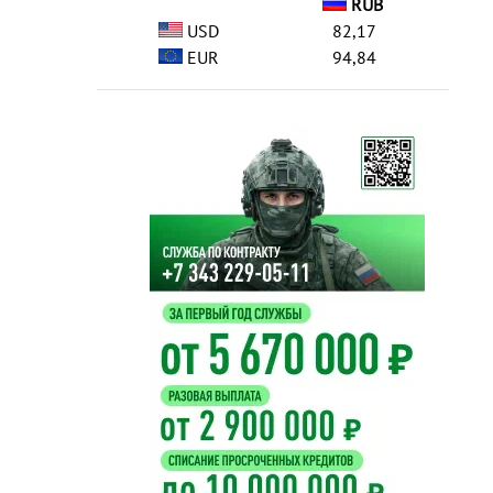
RUB
USD
82,17
EUR
94,84