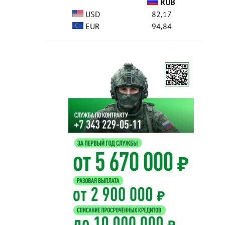
RUB
USD
82,17
EUR
94,84