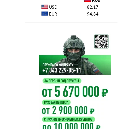
RUB
USD
82,17
EUR
94,84