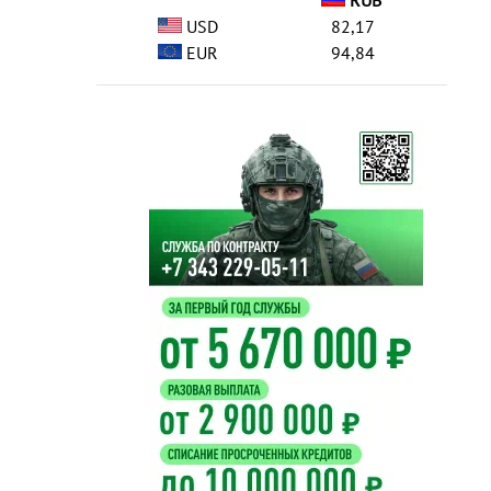
RUB
USD
82,17
EUR
94,84