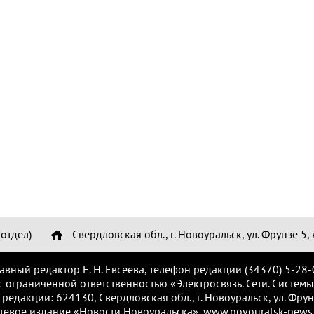
отдел)
Свердловская обл., г. Новоуральск, ул. Фрунзе 5, 
лавный редактор Е. Н. Евсеева, телефон редакции (34370) 5-28-
с ограниченной ответственностью «Электросвязь. Сети. Системы
 редакции: 624130, Свердловская обл., г. Новоуральск, ул. Фрунз
тевое издание «Новости Новоуральска», www.novouralsk-news.