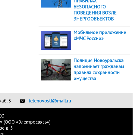
ПРАВИЛАХ
БЕЗОПАСНОГО
ПОВЕДЕНИЯ ВОЗЛЕ
ЭНЕРГООБЪЕКТОВ
Мобильное приложение
«МЧС России»
Полиция Новоуральска
напоминает гражданам
правила сохранности
имущества
каб. 5
telenovosti@mail.ru
03
» (ООО «Электросвязь»)
е д. 5
ru.