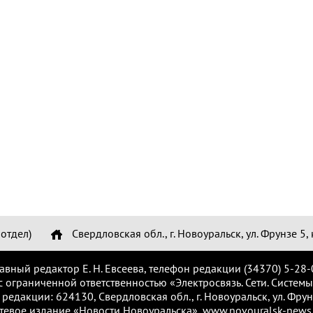
отдел)
Свердловская обл., г. Новоуральск, ул. Фрунзе 5, 
лавный редактор Е. Н. Евсеева, телефон редакции (34370) 5-28-
с ограниченной ответственностью «Электросвязь. Сети. Системы
 редакции: 624130, Свердловская обл., г. Новоуральск, ул. Фрунз
тевое издание «Новости Новоуральска», www.novouralsk-news.