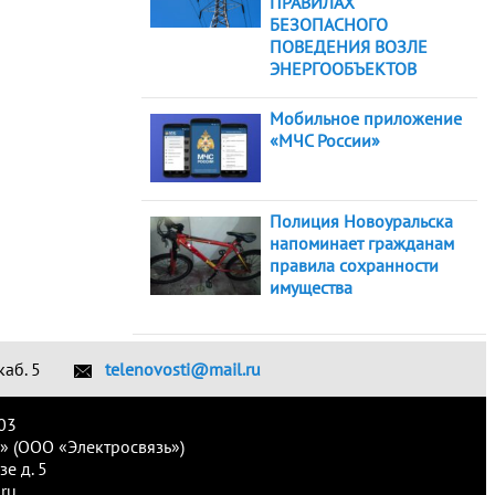
ПРАВИЛАХ
БЕЗОПАСНОГО
ПОВЕДЕНИЯ ВОЗЛЕ
ЭНЕРГООБЪЕКТОВ
Мобильное приложение
«МЧС России»
Полиция Новоуральска
напоминает гражданам
правила сохранности
имущества
каб. 5
telenovosti@mail.ru
03
» (ООО «Электросвязь»)
е д. 5
ru.