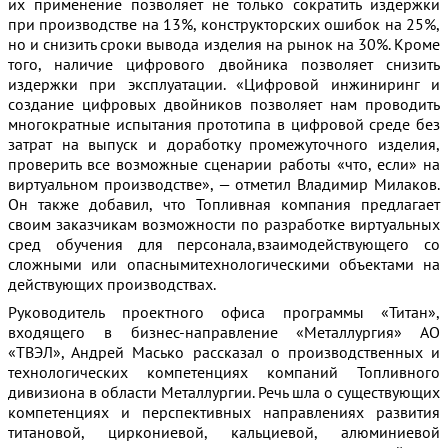
их применение позволяет не только сократить издержки
при производстве на 13%, конструкторских ошибок на 25%,
но и снизить сроки вывода изделия на рынок на 30%. Кроме
того, наличие цифрового двойника позволяет снизить
издержки при эксплуатации. «Цифровой инжиниринг и
создание цифровых двойников позволяет нам проводить
многократные испытания прототипа в цифровой среде без
затрат на выпуск и доработку промежуточного изделия,
проверить все возможные сценарии работы «что, если» на
виртуальном производстве», — отметил Владимир Милаков.
Он также добавил, что Топливная компания предлагает
своим заказчикам возможности по разработке виртуальных
сред обучения для персонала,взаимодействующего со
сложными или опаснымитехнологическими объектами на
действующих производствах.
Руководитель проектного офиса программы «Титан»,
входящего в бизнес-направление «Металлургия» АО
«ТВЭЛ», Андрей Масько рассказал о производственных и
технологических компетенциях компаний Топливного
дивизиона в области Металлургии. Речь шла о существующих
компетенциях и перспективных направлениях развития
титановой, циркониевой, кальциевой, алюминиевой