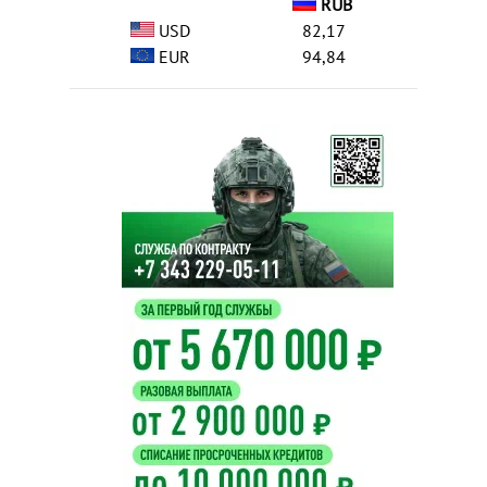
RUB
USD
82,17
EUR
94,84