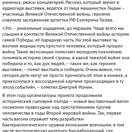
раненых, ужасы концлагерей. Рассказ, который звучит в
аудиогиде выставки, ведётся от лица машинистки Лидии –
участницы Великой Отечественной войны, героиню
озвучила заслуженная артистка РФ Екатерина Гусева.
«Это – уникальные ощущения, до мурашек. Чаще всего мы
слышим в контексте Великой Отечественной войны историю
самой Победы, её парадную часть. На этой выставке ты
воочию видишь путь простого человека, который прошел
войну. Такие экспозиции помогают молодому поколению
понимать историю своей страны, в какой тяжелой войне она
победила и то, как дух людей, – таких же, как героиня
выставки, – помог выстоять и победить. Очень важно, что
сегодня дети могут не просто прочитать об этом в книжке, а
прикоснуться к воссозданной картине происходящих в ту
эпоху событий», – отметил Дмитрий Ионин.
В этом году организаторы проекта продолжили
исторический сценарий поезда – новый выставочный вагон
посвятили правосудию над преступлениями против
человечества в годы Второй мировой войны. Так, первая
часть вагона отражает тему разработки
бактериологического оружия японскими военными, в том
числе воспроизводит интерьер биолабораторий, где