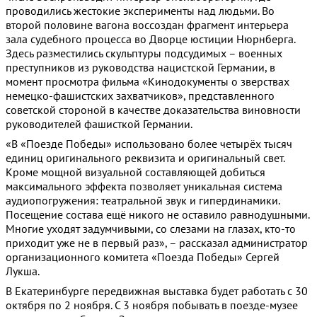
проводились жестокие эксперименты над людьми. Во
второй половине вагона воссоздан фрагмент интерьера
зала судебного процесса во Дворце юстиции Нюрнберга.
Здесь разместились скульптуры подсудимых – военных
преступников из руководства нацистской Германии, в
момент просмотра фильма «Кинодокументы о зверствах
немецко-фашистских захватчиков», представленного
советской стороной в качестве доказательства виновности
руководителей фашисткой Германии.
«В «Поезде Победы» использовано более четырёх тысяч
единиц оригинального реквизита и оригинальный свет.
Кроме мощной визуальной составляющей добиться
максимального эффекта позволяет уникальная система
аудиопогружения: театральной звук и гипердинамики.
Посещение состава ещё никого не оставило равнодушными.
Многие уходят задумчивыми, со слезами на глазах, кто-то
приходит уже не в первый раз», – рассказал администратор
организационного комитета «Поезда Победы» Сергей
Лукша.
В Екатеринбурге передвижная выставка будет работать с 30
октября по 2 ноября. С 3 ноября побывать в поезде-музее