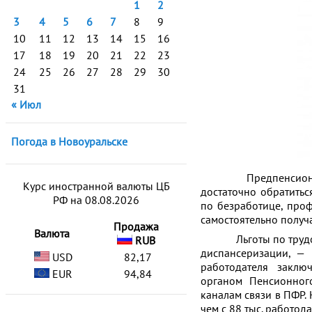
1
2
3
4
5
6
7
8
9
10
11
12
13
14
15
16
17
18
19
20
21
22
23
24
25
26
27
28
29
30
31
« Июл
Погода в Новоуральске
Предпенсионеру за
Курс иностранной валюты ЦБ
достаточно обратитьс
РФ на 08.08.2026
по безработице, про
самостоятельно получ
Продажа
Валюта
Льготы по трудовом
RUB
диспансеризации, — 
USD
82,17
работодателя заклю
EUR
94,84
органом Пенсионног
каналам связи в ПФР.
чем с 88 тыс. работода