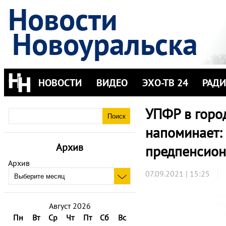
Новости
Новоуральска
НОВОСТИ
ВИДЕО
ЭХО-ТВ 24
РАД
УПФР в горо
напоминает:
Архив
предпенсио
Архив
07.09.2021 | 15:25
Август 2026
Пн
Вт
Ср
Чт
Пт
Сб
Вс