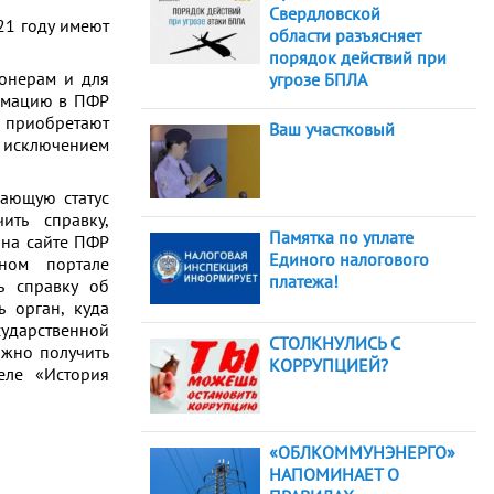
Свердловской
1 году имеют
области разъясняет
порядок действий при
нерам и для
угрозе БПЛА
ормацию в ПФР
ы приобретают
Ваш участковый
а исключением
ающую статус
ить справку,
Памятка по уплате
 на сайте ПФР
Единого налогового
ном портале
платежа!
ь справку об
ь орган, куда
ударственной
СТОЛКНУЛИСЬ С
ожно получить
КОРРУПЦИЕЙ?
деле «История
«ОБЛКОММУНЭНЕРГО»
НАПОМИНАЕТ О