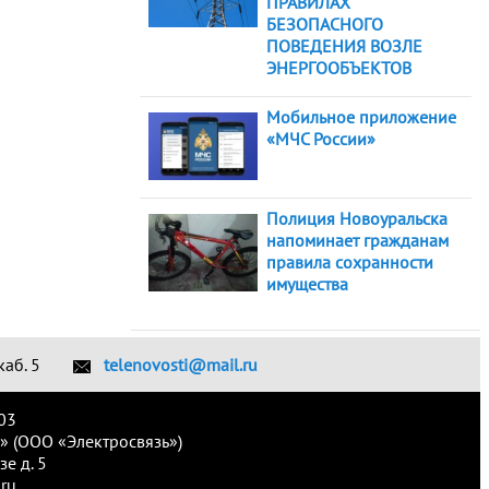
ПРАВИЛАХ
БЕЗОПАСНОГО
ПОВЕДЕНИЯ ВОЗЛЕ
ЭНЕРГООБЪЕКТОВ
Мобильное приложение
«МЧС России»
Полиция Новоуральска
напоминает гражданам
правила сохранности
имущества
каб. 5
telenovosti@mail.ru
03
» (ООО «Электросвязь»)
е д. 5
ru.