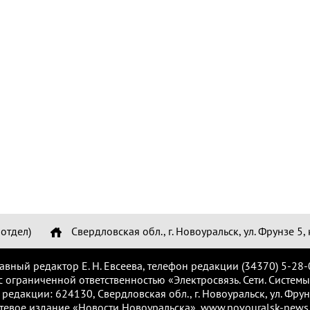
отдел)
Свердловская обл., г. Новоуральск, ул. Фрунзе 5, 
лавный редактор Е. Н. Евсеева, телефон редакции (34370) 5-28-
с ограниченной ответственностью «Электросвязь. Сети. Системы
 редакции: 624130, Свердловская обл., г. Новоуральск, ул. Фрунз
тевое издание «Новости Новоуральска», www.novouralsk-news.