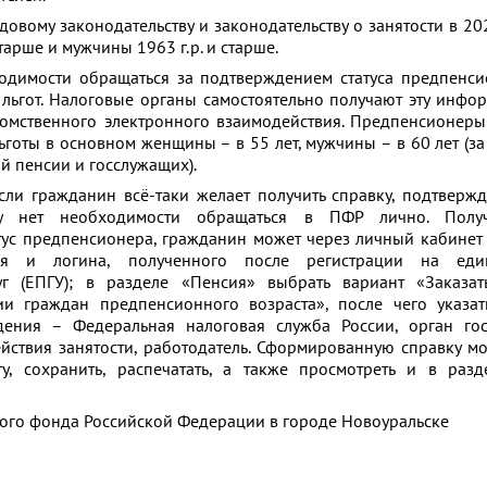
 законодательству и законодательству о занятости в 202
тарше и мужчины 1963 г.р. и старше.
 обращаться за подтверждением статуса предпенсио
 льгот. Налоговые органы самостоятельно получают эту инф
домственного электронного взаимодействия. Предпенсионер
ьготы в основном женщины – в 55 лет, мужчины – в 60 лет (з
й пенсии и госслужащих).
жданин всё-таки желает получить справку, подтвержд
му нет необходимости обращаться в ПФР лично. Получ
ус предпенсионера, гражданин может через личный кабинет
я и логина, полученного после регистрации на еди
уг (ЕПГУ); в разделе «Пенсия» выбрать вариант «Заказат
ии граждан предпенсионного возраста», после чего указат
дения – Федеральная налоговая служба России, орган гос
ействия занятости, работодатель. Сформированную справку м
у, сохранить, распечатать, а также просмотреть и в раз
ого фонда Российской Федерации в городе Новоуральске