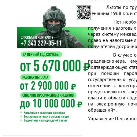
Льготы по трудовому
женщины 1968 г.р. и с
Нет необходимости
получения налоговых
через систему межве
право на налоговые л
получателей досрочно
В случае если гра
предпенсионера, е
подтверждающую стат
при помощи парол
государственных усл
отнесении к категор
предоставляются све
власти в области сод
на электронную почт
обращений».
Управление Пенсионн