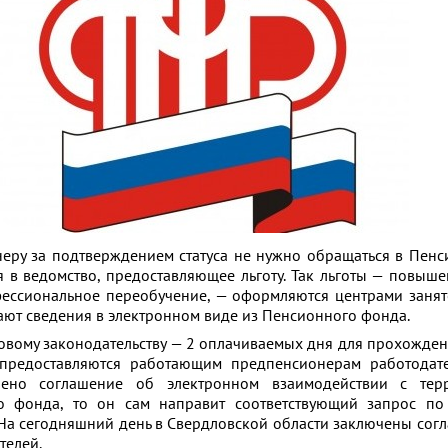
 подтверждением статуса не нужно обращаться в Пенс
я в ведомство, предоставляющее льготу. Так льготы — повыш
фессиональное переобучение, — оформляются центрами занят
ают сведения в электронном виде из Пенсионного фонда.
у законодательству — 2 оплачиваемых дня для прохожден
предоставляются работающим предпенсионерам работодате
чено соглашение об электронном взаимодействии с тер
о фонда, то он сам направит соответствующий запрос по
 На сегодняшний день в Свердловской области заключены сог
телей.