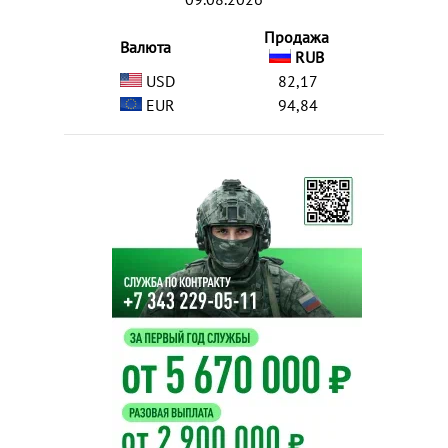
Продажа
Валюта
RUB
USD
82,17
EUR
94,84