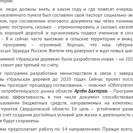
тории.
: люди должны знать, в каком году и где повесят очеред
населённого пункта был составлен свой паспорт социально-э
зом, при составлении итогового документа мы чётко понима
имо построить, сколько – отремонтировать, а сколько насел
ть хорошей дорогой и организовать подвоз учеников в сос
. – Я и сейчас часто выезжаю в сельские территории и вижу,
 программу – огромный. Хорошо, что наш губер
осыл Эдуарда Росселя. Жители ему доверяют и ждут новых шаг
раммой «Уральская деревня» была разработана новая – на 20
анет уже третьей по счёту.
я программа разработана министерством в связи с завер
ы «Уральская деревня до 2020 года». Сейчас проект пост
мы проходит процедуру согласования, – пояснил «Облгазете
 потребительского рынка области
Артём Бахтерев
. – Програм
свою эффективность, в том числе документ способствов
льзования бюджетных средств, направляемых на комплекс
 пунктов Свердловской области. Её цель — устойчивое разв
а счёт создания достойных условий для жизни и деятельности 
 будут сохранены.
ма предполагает работу по 14 направлениям. Прежде всего,