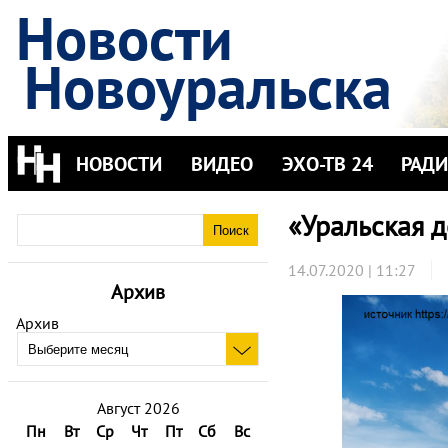
Новости
Новоуральска
НОВОСТИ
ВИДЕО
ЭХО-ТВ 24
РАД
«Уральская д
14.07.2020 | 11:27
Архив
Архив
Август 2026
Пн
Вт
Ср
Чт
Пт
Сб
Вс