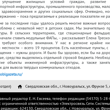
а, улучшение жилищных условий граждан, развитие 
портной инфраструктуры, промышленного производства, мало
, здравоохранения и других социальных сфер. Очевидно, н
ержанию – пока предлагаемые к реализации показатели не ра
ме за последние годы удалось решить многие важные вопрос
блема с нехваткой мест в детских садах. Мы значительно п
уры. В сельских территориях, где стационарные фельдше
начали ставить модульные ФАПы, – рассказывает Елена Треско
е требуют особого внимания. У нас в регионе крайне ни
 местности – всего 19 процентов. Есть населённые пункты, с
щения – нужны дороги. И было бы здорово, если бы на доро
ьше, средства выделялись отдельной строкой бюджета. Необхо
ие объекты инженерной инфраструктуры, а также занят
 для вывоза твёрдых коммунальных отходов.
oblgazeta.ru/
отдел)
Свердловская обл., г. Новоуральск, ул. Фрунзе 5, 
лавный редактор Е. Н. Евсеева, телефон редакции (34370) 5-28-
с ограниченной ответственностью «Электросвязь. Сети. Системы
 редакции: 624130, Свердловская обл., г. Новоуральск, ул. Фрунз