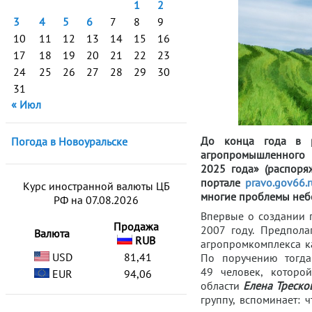
1
2
3
4
5
6
7
8
9
10
11
12
13
14
15
16
17
18
19
20
21
22
23
24
25
26
27
28
29
30
31
« Июл
До конца года в р
Погода в Новоуральске
агропромышленного 
2025 года» (распоря
портале
pravo.gov66.r
Курс иностранной валюты ЦБ
многие проблемы небол
РФ на 07.08.2026
Впервые о создании п
Продажа
2007 году. Предпола
Валюта
RUB
агропромкомплекса к
USD
81,41
По поручению тогд
49 человек, которо
EUR
94,06
области
Елена Треско
группу, вспоминает: 