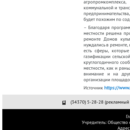
агропромкомплекс
коммунальной и транс
предпринимательства
будет похожим по сод
– Благодаря програм
местности решена про
ремонте Домов культ
нуждались в ремонте, 
есть сферы, которы
газификации сельской
круглогодичного сооб
местности, как и ран
внимание и на друг
организации площадок
Источник
https://www.
(34370) 5-28-28 (рекламный 
Г
Учредитель: Общество 
Адрес