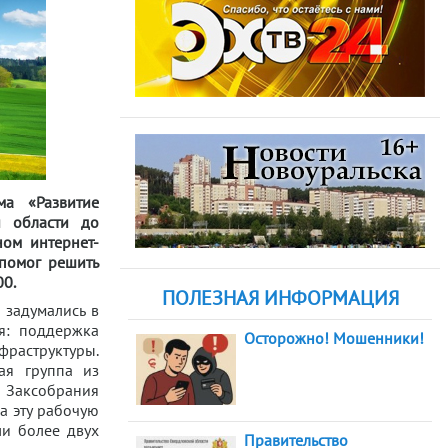
а «Развитие
й области до
ом интернет-
 помог решить
00.
ПОЛЕЗНАЯ ИНФОРМАЦИЯ
 задумались в
я: поддержка
Осторожно! Мошенники!
фраструктуры.
ая группа из
 Заксобрания
а эту рабочую
ли более двух
Правительство