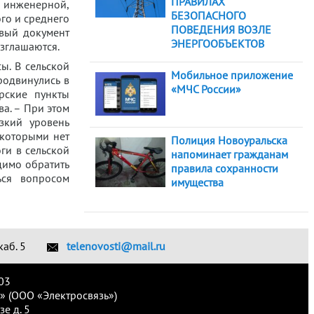
ПРАВИЛАХ
инженерной,
БЕЗОПАСНОГО
го и среднего
ПОВЕДЕНИЯ ВОЗЛЕ
овый документ
ЭНЕРГООБЪЕКТОВ
зглашаются.
ы. В сельской
Мобильное приложение
родвинулись в
«МЧС России»
рские пункты
ва. – При этом
зкий уровень
 которыми нет
Полиция Новоуральска
ги в сельской
напоминает гражданам
димо обратить
правила сохранности
ься вопросом
имущества
каб. 5
telenovosti@mail.ru
03
» (ООО «Электросвязь»)
е д. 5