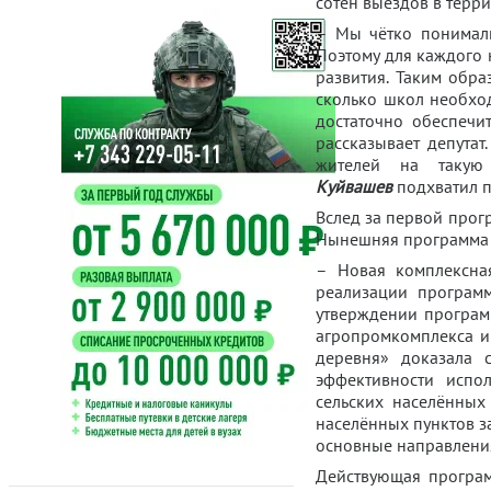
сотен выездов в терри
– Мы чётко понимали
Поэтому для каждого 
развития. Таким обра
сколько школ необход
достаточно обеспечи
рассказывает депутат
жителей на такую
Куйвашев
подхватил п
Вслед за первой прог
Нынешняя программа ст
– Новая комплексна
реализации программ
утверждении програм
агропромкомплекса и
деревня» доказала 
эффективности испо
сельских населённых
населённых пунктов з
основные направления
Действующая програм