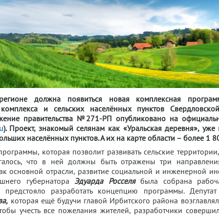
егионе должна появиться новая комплексная программ
комплекса и сельских населённых пунктов Свердловско
жение правительства №271-РП опубликовано на официальн
u
). Проект, знакомый селянам как «Уральская деревня», уже
ьших населённых пунктов. А их на карте области – более 1 8
рограммы, которая позволит развивать сельские территории,
галось, что в ней должны быть отражены три направлени
ак основной отрасли, развитие социальной и инженерной ин
ашнего губернатора
Эдуарда Росселя
была собрана рабоч
й предстояло разработать концепцию программы. Депутат
ва,
которая ещё будучи главой Ирбитского района возглавлял
чтобы учесть все пожелания жителей, разработчики соверши