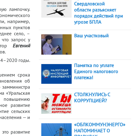
Свердловской
ную лампочку.
области разъясняет
кономического
порядок действий при
ли, например,
угрозе БПЛА
ённых пунктов
еднее село, –
Ваш участковый
 что запрос у
натор
Евгений
ов.
14–2020 годы.
Памятка по уплате
Единого налогового
шением срока
платежа!
ановления об
» замминистра
ма «Уральская
СТОЛКНУЛИСЬ С
ал повышению
КОРРУПЦИЕЙ?
ное развитие
итие сельских
населения — и
«ОБЛКОММУНЭНЕРГО»
НАПОМИНАЕТ О
 это развитие