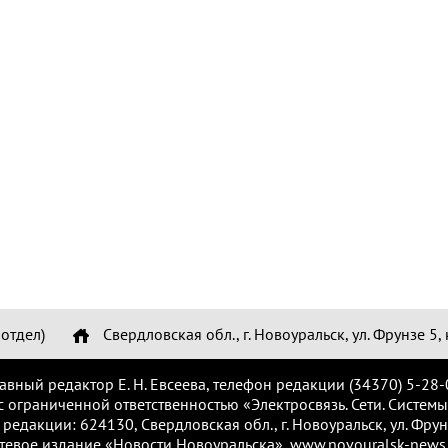
отдел)
Свердловская обл., г. Новоуральск, ул. Фрунзе 5, 
лавный редактор Е. Н. Евсеева, телефон редакции (34370) 5-28-
с ограниченной ответственностью «Электросвязь. Сети. Системы
 редакции: 624130, Свердловская обл., г. Новоуральск, ул. Фрунз
тевое издание «Новости Новоуральска», www.novouralsk-news.