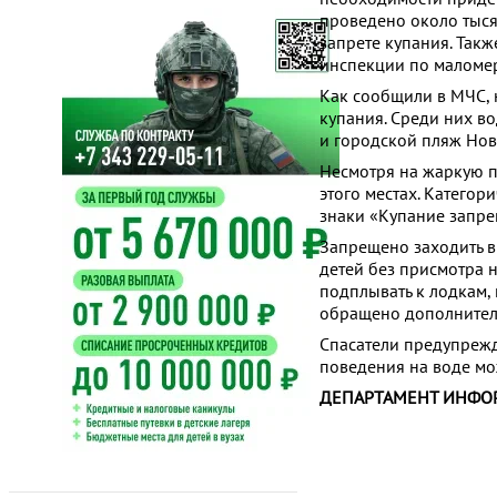
проведено около тыся
запрете купания. Так
инспекции по маломе
Как сообщили в МЧС, 
купания. Среди них в
и городской пляж Нов
Несмотря на жаркую п
этого местах. Катего
знаки «Купание запре
Запрещено заходить в 
детей без присмотра н
подплывать к лодкам,
обращено дополнител
Спасатели предупрежд
поведения на воде мо
ДЕПАРТАМЕНТ ИНФО