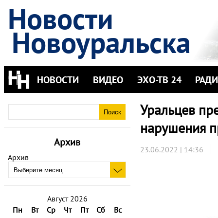
Новости
Новоуральска
НОВОСТИ
ВИДЕО
ЭХО-ТВ 24
РАД
Уральцев пр
нарушения п
Архив
23.06.2022 | 14:36
Архив
Август 2026
Пн
Вт
Ср
Чт
Пт
Сб
Вс