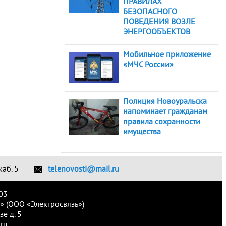
ПРАВИЛАХ
БЕЗОПАСНОГО
ПОВЕДЕНИЯ ВОЗЛЕ
ЭНЕРГООБЪЕКТОВ
Мобильное приложение
«МЧС России»
Полиция Новоуральска
напоминает гражданам
правила сохранности
имущества
каб. 5
telenovosti@mail.ru
03
» (ООО «Электросвязь»)
е д. 5
ru.