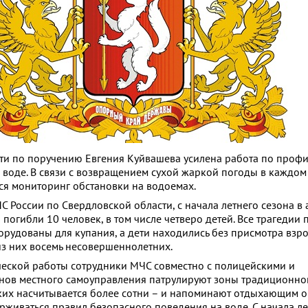
ти по поручению Евгения Куйвашева усилена работа по проф
а воде. В связи с возвращением сухой жаркой погоды в каждом
ся мониторинг обстановки на водоемах.
 России по Свердловской области, с начала летнего сезона в
погибли 10 человек, в том числе четверо детей. Все трагедии
орудованы для купания, а дети находились без присмотра взро
из них восемь несовершеннолетних.
еской работы сотрудники МЧС совместно с полицейскими и
нов местного самоуправления патрулируют зоны традиционно
ких насчитывается более сотни – и напоминают отдыхающим о
живаться правил безопасного поведения на воде. С начала ле