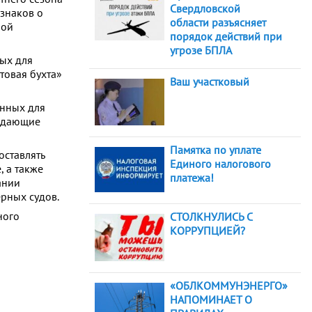
Свердловской
знаков о
области разъясняет
ной
порядок действий при
угрозе БПЛА
ных для
товая бухта»
Ваш участковый
анных для
еждающие
Памятка по уплате
оставлять
Единого налогового
, а также
платежа!
ании
рных судов.
ного
СТОЛКНУЛИСЬ С
КОРРУПЦИЕЙ?
«ОБЛКОММУНЭНЕРГО»
НАПОМИНАЕТ О