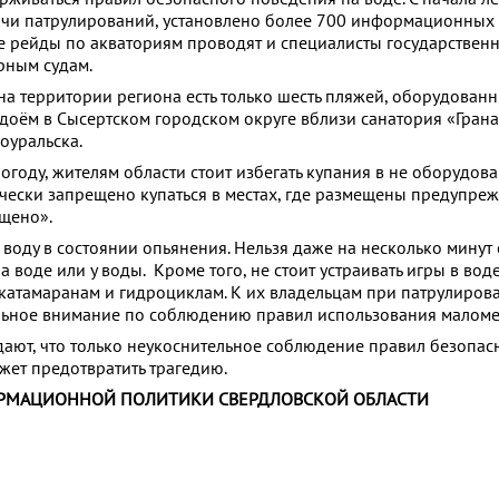
чи патрулирований, установлено более 700 информационных 
же рейды по акваториям проводят и специалисты государствен
рным судам.
на территории региона есть только шесть пляжей, оборудован
одоём в Сысертском городском округе вблизи санатория «Грана
оуральска.
огоду, жителям области стоит избегать купания в не оборудов
рически запрещено купаться в местах, где размещены предупр
щено».
воду в состоянии опьянения. Нельзя даже на несколько минут 
а воде или у воды. Кроме того, не стоит устраивать игры в воде
 катамаранам и гидроциклам. К их владельцам при патрулиров
ьное внимание по соблюдению правил использования маломе
ают, что только неукоснительное соблюдение правил безопас
жет предотвратить трагедию.
РМАЦИОННОЙ ПОЛИТИКИ СВЕРДЛОВСКОЙ ОБЛАСТИ