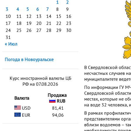
1
2
3
4
5
6
7
8
9
10
11
12
13
14
15
16
17
18
19
20
21
22
23
24
25
26
27
28
29
30
31
« Июл
Погода в Новоуральске
В Свердловской облас
несчастных случаев н
Курс иностранной валюты ЦБ
муниципалитете ведет
РФ на 07.08.2026
По информации ГУ МЧС
Свердловской области 
Продажа
Валюта
местах, которые не об
RUB
на воде 32 человека, 
USD
81,41
В рамках профилактич
EUR
94,06
представителями орга
вблизи водоемов – та
необходимости придер