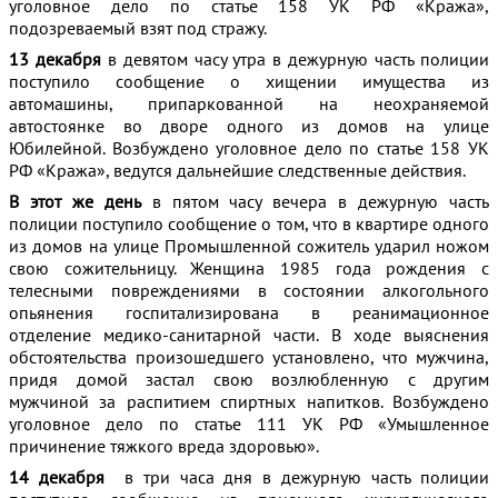
уголовное дело по статье 158 УК РФ «Кража»,
подозреваемый взят под стражу.
13 декабря
в девятом часу утра в дежурную часть полиции
поступило сообщение о хищении имущества из
автомашины, припаркованной на неохраняемой
автостоянке во дворе одного из домов на улице
Юбилейной. Возбуждено уголовное дело по статье 158 УК
РФ «Кража», ведутся дальнейшие следственные действия.
В этот же день
в пятом часу вечера в дежурную часть
полиции поступило сообщение о том, что в квартире одного
из домов на улице Промышленной сожитель ударил ножом
свою сожительницу. Женщина 1985 года рождения с
телесными повреждениями в состоянии алкогольного
опьянения госпитализирована в реанимационное
отделение медико-санитарной части. В ходе выяснения
обстоятельства произошедшего установлено, что мужчина,
придя домой застал свою возлюбленную с другим
мужчиной за распитием спиртных напитков. Возбуждено
уголовное дело по статье 111 УК РФ «Умышленное
причинение тяжкого вреда здоровью».
14 декабря
в три часа дня в дежурную часть полиции