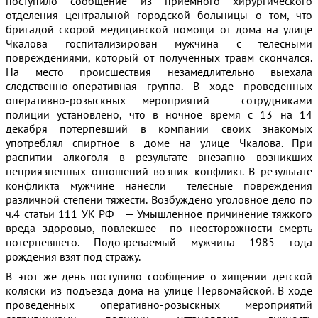
поступило сообщение из приемного хирургического
отделения центральной городской больницы о том, что
бригадой скорой медицинской помощи от дома на улице
Чкалова госпитализирован мужчина с телесными
повреждениями, который от полученных травм скончался.
На место происшествия незамедлительно выехала
следственно-оперативная группа. В ходе проведенных
оперативно-розыскных мероприятий сотрудниками
полиции установлено, что в ночное время с 13 на 14
декабря потерпевший в компании своих знакомых
употреблял спиртное в доме на улице Чкалова. При
распитии алкоголя в результате внезапно возникших
неприязненных отношений возник конфликт. В результате
конфликта мужчине нанесли телесные повреждения
различной степени тяжести. Возбуждено уголовное дело по
ч.4 статьи 111 УК РФ — Умышленное причинение тяжкого
вреда здоровью, повлекшее по неосторожности смерть
потерпевшего. Подозреваемый мужчина 1985 года
рождения взят под стражу.
В этот же день поступило сообщение о хищении детской
коляски из подъезда дома на улице Первомайской. В ходе
проведенных оперативно-розыскных мероприятий