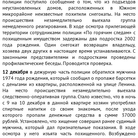
полиции поступило сообщение о том, что из подъездов
неустановленных домов, расположенных в Южном
микрорайоне неизвестные похитили снегокаты. На место
происшествия незамедлительно выехала группа
немедленного реагирования. В ходе осмотра прилегающей
территории сотрудниками полиции «По горячим следам» с
похищенным имуществом задержаны два подростка 2002
года рождения. Один снегокат возвращен владельцу,
хозяева двух других в настоящее время устанавливаются. С
законными представителями и подростками проведены
профилактические беседы. Проводится проверка.
12 декабря
в дежурную часть полиции обратился мужчина
1974 года рождения, который сообщил о пропаже барсетки
с деньгами из квартиры, расположенной на улице Ленина.
На место происшествия незамедлительно выехала
следственно-оперативная группа. Стало известно, что в ночь
с 9 на 10 декабря в данной квартире хозяин употреблял
спиртные напитки со своим знакомым, после ухода
которого пропали денежные средства в сумме 37000
рублей. Установлено, что хищение совершил ранее судимый
мужчина, который дал признательные показания. В ходе
осмотра у него изъята часть похищенного. Возбуждено