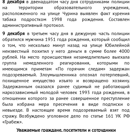
8 декабря
в двенадцатом часу дня сотрудниками полиции
на территории образовательного учреждения,
расположенного на улице Чурина выявлен факт курения
табака подростком 1998 года рождения. Составлен
административный протокол.
9 декабря
в третьем часу дня в дежурную часть полиции
обратился мужчина 1951 года рождения, который сообщил
о том, что несколько минут назад на улице Юбилейной
неизвестный похитил у него деньги в сумме более 4000
рублей. На место происшествия незамедлительно выехала
группа немедленного реагирования, которыми по
имеющимся приметам «По горячим следам» задержан
подозреваемый. Злоумышленника опознал потерпевший,
похищенное имущество изъято и возвращено хозяину.
Задержанным оказался ранее судимый не работающий
наркозависимый молодой человек 1993 года рождения, в
отношении которого за ранее совершенное преступление
была избрана мера пресечения в виде подписки о
невыезде. В настоящее время подозреваемый взят под
стражу. Возбуждено уголовное дело по статье 161 УК РФ
«Грабеж».
Уважаемые граждане, посетители и сотрудники