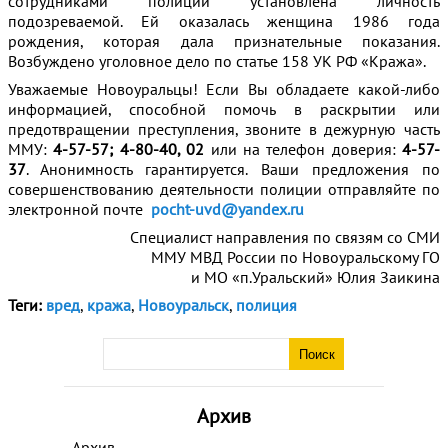
сотрудниками полиции установлена личность
подозреваемой. Ей оказалась женщина 1986 года
рождения, которая дала признательные показания.
Возбуждено уголовное дело по статье 158 УК РФ «Кража».
Уважаемые Новоуральцы! Если Вы обладаете какой-либо
информацией, способной помочь в раскрытии или
предотвращении преступления, звоните в дежурную часть
ММУ:
4-57-57; 4-80-40, 02
или на телефон доверия:
4-57-
37
. Анонимность гарантируется. Ваши предложения по
совершенствованию деятельности полиции отправляйте по
электронной почте
pocht-uvd@yandex.ru
Специалист направления по связям со СМИ
ММУ МВД России по Новоуральскому ГО
и МО «п.Уральский» Юлия Заикина
Теги:
вред
,
кража
,
Новоуральск
,
полиция
Архив
Архив