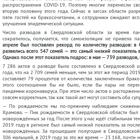
распространения COVID-19. Поэтому многие перенесли св
вторую половину этого года. Сейчас в загсах области раз
пяти гостей на бракосочетании, и сотрудники ожидают вс
улучшения эпидемической ситуации.
Число разводов в Свердловской области за время па
сократилось, получается, что самоизоляция не привела п
апреле был поставлен рекорд по количеству разводов: в 
развелись всего 547 семей — это самый низкий показатель в
Однако после этот показатель подрос: в мае — 739 разводов, 
7 286 актов о разводе было составлено в Свердловской о
года, что на 2 709 семей меньше, чем за этот же период 201
составляет 79 процентов от количества заключённых брако
этого соотношения бы не было, если бы пары не перен
пандемии коронавируса. При этом число актов о расторжени
совсем корректным, так как такой акт могут составить оба суп
— По рождаемости мы по-прежнему наблюдаем снижение
Храмова. — Пик рождаемости в Свердловской области был 
новорождённых за год. После этого у нас идёт стабильная т
2019 году в регионе был самый низкий показатель за посл
новорождённых. За прошедшее полугодие в Свердловской
306 малышей, в 2019 году за это же время — 23 168, почти 