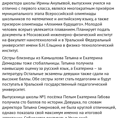
директора школы Ирины Анульевой, выпускник учился на
отлично с первого класса, являлся многократным призёром
муниципального этапа Всероссийской олимпиады
школьников по математике и английскому языку, а также
призером олимпиады «Алхимия будущего». Молодой
человек всерьез увлекается плаванием. Планирует подать
документы в Московский инженерно-физический институт
на факультет нанотехнологий и в Уральский Федеральный
университет имени Б.Н. Ельцина в физико-технологический
институт.
Сёстры-близнецы из Камышлова Татьяна и Екатерина
Демидовы тоже стобалльницы. Татьяна получила
наивысшую оценку за русский язык, а Екатерина – за
литературу. Остальные экзамены девушки также сдали на
высокие баллы. Обе сестры хотят стать педагогами и будут
поступать в Уральский государственный педагогический
университет.
Выпускница школы №1 посёлка Пелым Екатерина Габова
получила сто баллов по истории. Девушка, по словам
директора Татьяна Смирновой, не была круглой отличницей,
однако показала свой максимум именно на итоговой
аттестации. Собирается поступать в Уральский