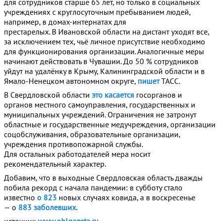
для сотрудников старше 65 лет, но только в социальных
учреждениях с круглосуточным пребыванием людей,
например, в домах-интернатах для
престарелых. В Ивановской области на дистант уходят все,
за исключением тех, чьё личное присутствие необходимо
для функционирования организации. Аналогичные меры
начинают действовать в Чувашии. До 50 % сотрудников
уйдут на удалёнку в Крыму, Калининградской области и в
Ямало-Ненецком автономном округе,
пишет
ТАСС.
В Свердловской области
это касается
госорганов и
органов местного самоуправления, государственных и
муниципальных учреждений. Ограничения не затронут
областные и государственные медучреждения, организации
соцобслуживания, образовательные организации,
учреждения противопожарной службы.
Для остальных работодателей мера носит
рекомендательный характер.
Добавим, что в выходные Свердловская область дважды
побила рекорд с начала пандемии: в субботу стало
известно
о 823
новых случаях ковида, а в воскресенье
— о
883 заболевших.
источник
www.oblgazeta.ru