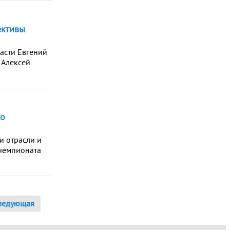
ективы
ласти Евгений
 Алексей
го
и отрасли и
 чемпионата
ледующая