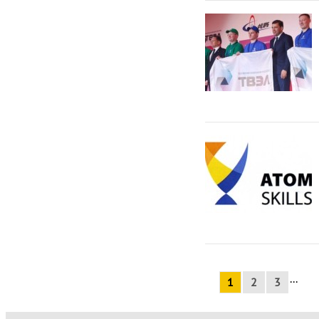
...
1
2
3