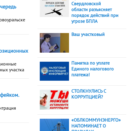
Свердловской
очередь
области разъясняет
порядок действий при
овоуральске
угрозе БПЛА
Ваш участковый
позиционных
Памятка по уплате
ционные
Единого налогового
ных участка
платежа!
СТОЛКНУЛИСЬ С
 фейком.
КОРРУПЦИЕЙ?
нтрация
«ОБЛКОММУНЭНЕРГО»
НАПОМИНАЕТ О