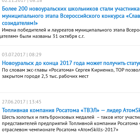
02.11.2017 | 08:18
Более 200 новоуральских школьников стали участник
муниципального этапа Всероссийского конкурса «Сла
созидателям!»
Имена победителей и лауреатов муниципального этапа Всеро
ателям» были названы 31 октября с.г.
03.07.2017 | 08:29
Новоуральск до конца 2017 года может получить стату
По словам экс-главы «Росатома» Сергея Кириенко, ТОР позвол
закрытом городе 2,5 тыс. рабочих мест
27.06.2017 | 13:45
Топливная компания Росатома «ТВЭЛ» — лидер АтомSk
Шесть золотых и пять бронзовых медалей – таков итог участи
представителей предприятий Топливной компании Росатома «
отраслевом чемпионате Росатома «АтомSkills-2017»