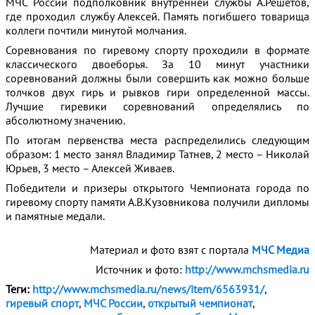
МЧС России подполковник внутренней службы А.Решетов,
где проходил службу Алексей. Память погибшего товарища
коллеги почтили минутой молчания.
Соревнования по гиревому спорту проходили в формате
классического двоеборья. За 10 минут участники
соревнований должны были совершить как можно больше
толчков двух гирь и рывков гири определенной массы.
Лучшие гиревики соревнований определялись по
абсолютному значению.
По итогам первенства места распределились следующим
образом: 1 место занял Владимир Татнев, 2 место – Николай
Юрьев, 3 место – Алексей Живаев.
Победители и призеры открытого Чемпионата города по
гиревому спорту памяти А.В.Кузовникова получили дипломы
и памятные медали.
Материал и фото взят с портала
МЧС Медиа
Источник и фото:
http://www.mchsmedia.ru
Теги:
http://www.mchsmedia.ru/news/item/6563931/
,
гиревый спорт
,
МЧС России
,
открытый чемпионат
,