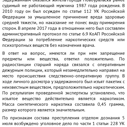
судимый не работающий мужчина 1987 года рождения. В
2010 году он был осужден по статье 112 УК Российской
Федерации за умышленное причинение вреда здоровью
средней тяжести, но наказание не понес виду примирения
сторон. В апреле 2017 года в отношении него был составлен
административный протокол по статье 6.9 КоАП Российской
Федерации за потребление наркотических средств или
психотропных веществ без назначения врача.
В ответ на вопрос, имеются ли при нем запрещение
предметы или вещества, ответил положительно. По
радиостанции старший наряда связался с оперативным
дежурным полиции, который незамедлительно направил на
место происшествия следственно-оперативную группу. В
ходе личного досмотра у задержанного был изъят пакетик с
неизвестным веществом, предположительно наркотическим.
По результатам проведенной экспертизы установлено, что
изъятое вещество действительно является наркотиком.
Масса синтетического наркотика составила 0,45 грамма,
размер которого является значительным.
По признакам состава преступления отделом дознания 5
июля возбуждено уголовное дело по части 1 статьи 228 УК