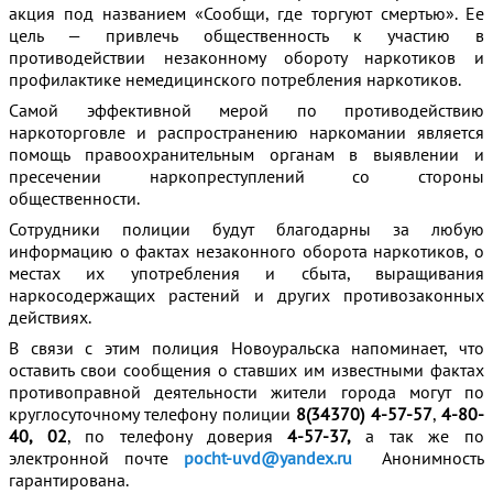
акция под названием «Сообщи, где торгуют смертью». Ее
цель — привлечь общественность к участию в
противодействии незаконному обороту наркотиков и
профилактике немедицинского потребления наркотиков.
Самой эффективной мерой по противодействию
наркоторговле и распространению наркомании является
помощь правоохранительным органам в выявлении и
пресечении наркопреступлений со стороны
общественности.
Сотрудники полиции будут благодарны за любую
информацию о фактах незаконного оборота наркотиков, о
местах их употребления и сбыта, выращивания
наркосодержащих растений и других противозаконных
действиях.
В связи с этим полиция Новоуральска напоминает, что
оставить свои сообщения о ставших им известными фактах
противоправной деятельности жители города могут по
круглосуточному телефону полиции
8(34370)
4-57-57
,
4-80-
40, 02
, по телефону доверия
4-57-37,
а так же по
электронной почте
pocht-uvd@yandex.ru
Анонимность
гарантирована.