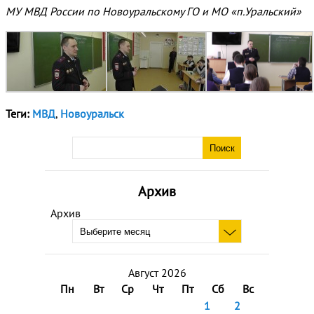
МУ МВД России по Новоуральскому ГО и МО «п.Уральский»
Теги:
МВД
,
Новоуральск
Архив
Архив
Август 2026
Пн
Вт
Ср
Чт
Пт
Сб
Вс
1
2