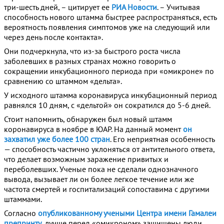
три-шесть дней, – цитирует ее
РИА Новости
. – Учитывая
способность нового штамма быстрее распространяться, есть
вероятность появления симптомов уже на следующий или
через день после контакта».
Они подчеркнула, что из-за быстрого роста числа
заболевших в разных странах можно говорить о
сокращении инкубационного периода при «омикроне» по
сравнению со штаммом «дельта».
У исходного штамма коронавируса инкубационный период
равнялся 10 дням, с «дельтой» он сократился до 5-6 дней.
Стоит напомнить, обнаружен был новый штамм
коронавируса в ноябре в ЮАР. На данный момент
он
захватил уже более 100 стран
. Его неприятная особенность
— способность частично уклоняться от антительного ответа,
что делает возможным заражение привитых и
переболевших. Ученые пока не сделали однозначного
вывода, вызывает ли он более легкое течение или же
частота смертей и госпитализаций сопоставима с другими
штаммами.
Согласно
опубликованному учеными Центра имени Гамалеи
препринту
, лучше перед «омикроном» защищены люди,