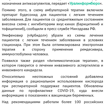
назначения антикоагулянтов, передает «
Уралинформбюро
«.
Помимо этого, в схему амбулаторной терапии включили
препарат будесонид для пациентов с легким течением
заболевания. Для пациентов со среднетяжелым состоянием
внесена схема с ингибиторами янус-кинах (барицитиниб и
тофацитиниб), сообщили в пресс-службе Минздрава РФ.
Умифеновир («Арбидол») убрали из схемы лечения
пациентов с легким течением заболевания в условиях
стационара. При этом была оптимизирована этиотропная
терапия в сторону применения ремдесивира,
иммуноглобулина человека.
Появился также раздел «Антимикотическая терапия», в
котором говорится о лечении инвазивного аспергиллеза и
инвазивного кандидоза.
Относительно неотложных состояний добавлена
информация о рациональном использовании кислорода
при респираторной поддержке пациентов. Обновлены
данные по профилактике COVID-19, куда внесли
информацию о показаниях к вакцинации беременных.
Над рекомендациями работали более 100 российских