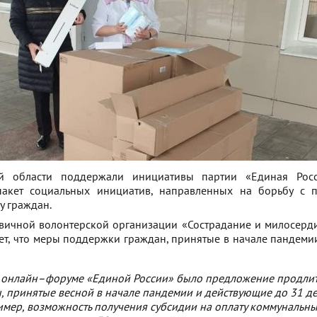
й области поддержали инициативы партии «Единая Росс
акет социальных инициатив, направленных на борьбу с п
у граждан.
рвичной волонтерской организации «Сострадание и милосерд
ает, что меры поддержки граждан, принятые в начале пандем
 онлайн–форуме «Единой России» было предложение продлит
 принятые весной в начале пандемии и действующие до 31 д
имер, возможность получения субсидии на оплату коммунальны