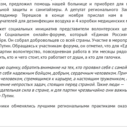
сом, предложил помощь нашей больнице и приобрел для 
ьной защиты и санитайзеры. А депутат регионального За
Владимир Терешков в конце ноября прислал нам в 
учателей для дезинфекции воздуха и 4 коробки медицинских 
ет социальных инициатив представители волонтерских це
м Социальном онлайн-форуме, который «Единая Россия
бря. Он собрал добровольцев со всей страны. Участие в мероп
утин. Обращаясь к участникам форума, он отметил, что для «Е
артии волонтерство, повседневная работа в эти месяцы ряд
ь, кто и чего стоит, кто работает от души, а кто для галочки.
ую оценку, обратить внимание на тех, кто проявил себя с само
л себя надежным бойцом, добрым, сердечным человеком. При
 человеком, стремящимся к карьере, а настоящим тружеником,
шение непростых задач, стоящих перед страной. Такие люди —
ательная сила в стране, и для партии чрезвычайно они важны
 Путин.
тники обменялись лучшими региональными практиками ока