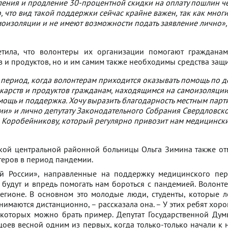
ления и продление 30-процентной скидки на оплату пошлин ч
ю, что вид такой поддержки сейчас крайне важен, так как мног
моизоляции и не имеют возможности подать заявление лично»,
етила, что волонтеры их организации помогают гражданам
 и продуктов, но и им самим также необходимы средства защи
 период, когда волонтерам приходится оказывать помощь по д
арств и продуктов гражданам, находящимся на самоизоляции
ощь и поддержка. Хочу выразить благодарность местным пар
ии» и лично депутату Законодательного Собрания Свердловск
 Коробейникову, который регулярно привозит нам медицинск
кой центральной районной больницы Ольга Зимина также от
еров в период пандемии.
й России», направленные на поддержку медицинского пер
, будут и впредь помогать нам бороться с пандемией. Волонт
егионе. В основном это молодые люди, студенты, которые 
анимаются дистанционно, – рассказала она. – У этих ребят хор
 которых можно брать пример. Депутат Государственной Ду
оев весной одним из первых, когда только-только начали к 