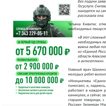
без подачи заяв
Госуслуги. Счита
находятся на са
рассказала она.
Татьяна Кивитис отм
необходимых лекарств
«В этот сложный
необходимых лек
важна любая пом
из «Единой Росс
области Алексею
и антисептики».
Главный врач Шалинс
молодых ребят-волонт
«Инициативы «Едино
помогают, и, надеюсь
работают в каждом р
каникулах, а сейчас з
старшие товарищи, с
России» Зелимхан Муц