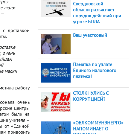
ерез
Свердловской
ие люди
области разъясняет
 —
порядок действий при
угрозе БПЛА
 с доставкой
Ваш участковый
ты.
оставке
, очень
тийцам
Памятка по уплате
ой
Единого налогового
ие маски
платежа!
метила работу
СТОЛКНУЛИСЬ С
КОРРУПЦИЕЙ?
сонала очень
ерские центры
летом были на
ошие учителя –
«ОБЛКОММУНЭНЕРГО»
мы от «Единой
НАПОМИНАЕТ О
нам привозить