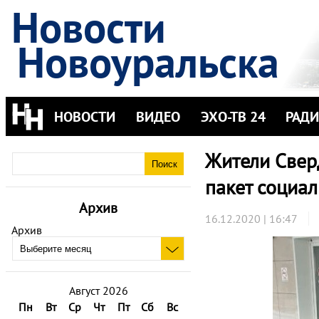
Новости
Новоуральска
НОВОСТИ
ВИДЕО
ЭХО-ТВ 24
РАД
Жители Свер
пакет социа
Архив
16.12.2020 | 16:47
Архив
Август 2026
Пн
Вт
Ср
Чт
Пт
Сб
Вс