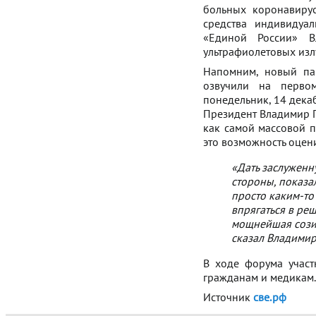
больных коронавиру
средства индивидуал
«Единой России» 
ультрафиолетовых изл
Напомним, новый пак
озвучили на перво
понедельник, 14 дека
Президент Владимир П
как самой массовой п
это возможность оценит
«Дать заслуженн
стороны, показа
просто каким-то
впрягаться в ре
мощнейшая созид
сказал Владимир
В ходе форума учас
гражданам и медикам.
Источник
све.рф