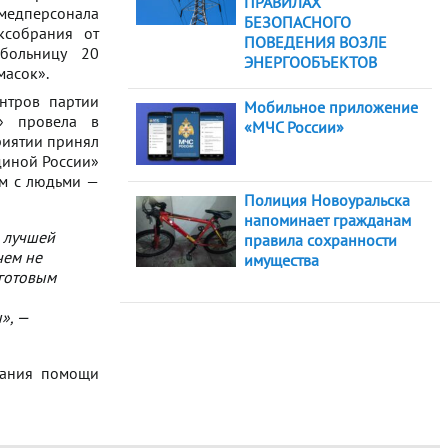
ПРАВИЛАХ
медперсонала
БЕЗОПАСНОГО
ксобрания от
ПОВЕДЕНИЯ ВОЗЛЕ
больницу 20
ЭНЕРГООБЪЕКТОВ
масок».
нтров партии
Мобильное приложение
» провела в
«МЧС России»
риятии принял
диной России»
ом с людьми —
Полиция Новоуральска
напоминает гражданам
й лучшей
правила сохранности
чем не
имущества
 готовым
», —
зания помощи