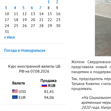
1
2
3
4
5
6
7
8
9
10
11
12
13
14
15
16
17
18
19
20
21
22
23
24
25
26
27
28
29
30
31
« Июл
Погода в Новоуральске
Жители Свердловско
Курс иностранной валюты ЦБ
представила новый п
РФ на 07.08.2026
пандемии и поддержк
Так, председатель пе
Продажа
Валюта
Татьяна Кивитис счит
RUB
продлевать.
USD
81,41
EUR
94,06
«На Социальном
временные меры,
2020 года. Напр