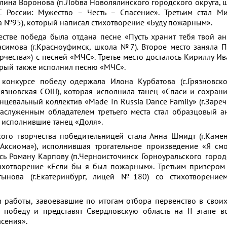
Алина Воронова (п.Лобва Новолялинского городского округа, 
 России: Мужество – Честь – Спасение». Третьим стал М
ла №95), который написал стихотворение «Буду пожарным».
стве победа была отдана песне «Пусть хранит тебя твой ан
асимова (г.Красноуфимск, школа №7). Второе место заняла 
орчества») с песней «МЧС». Третье место досталось Кириллу Ив
орый также исполнил песню «МЧС».
конкурсе победу одержала Илона Курбатова (с.Грязновско
рязновская СОШ), которая исполнила танец «Спаси и сохран
нцевальный коллектив «Made In Russia Dance Family» (г.Заре
Заслуженным обладателем третьего места стал образцовый а
 исполнившие танец «Доля».
ого творчества победительницей стала Анна Шмидт (г.Камен
Аксиома»), исполнившая трогательное произведение «Я см
сь Роману Карпову (п.Черноисточинск Горноуральского городс
ихотворение «Если бы я был пожарным». Третьим призером
ынова (г.Екатеринбург, лицей №180) со стихотворение
 работы, завоевавшие по итогам отбора первенство в свои
 победу и представят Свердловскую область на II этапе в
асения».