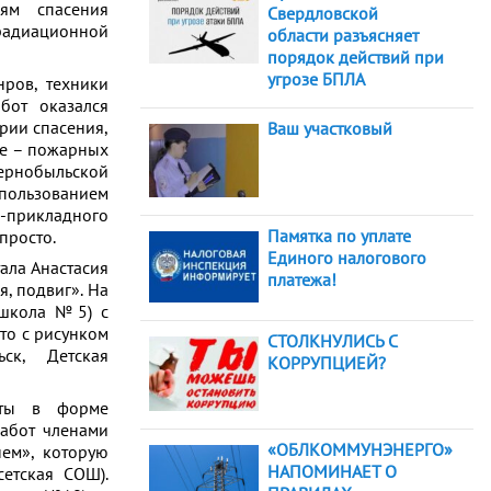
оям спасения
Свердловской
радиационной
области разъясняет
порядок действий при
угрозе БПЛА
ров, техники
бот оказался
рии спасения,
Ваш участковый
ре – пожарных
Чернобыльской
спользованием
-прикладного
Памятка по уплате
просто.
Единого налогового
ала Анастасия
платежа!
я, подвиг». На
 школа №5) с
сто с рисунком
СТОЛКНУЛИСЬ С
ск, Детская
КОРРУПЦИЕЙ?
боты в форме
работ членами
«ОБЛКОММУНЭНЕРГО»
ем», которую
НАПОМИНАЕТ О
сетская СОШ).