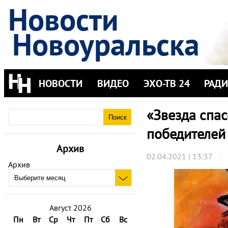
Новости
Новоуральска
НОВОСТИ
ВИДЕО
ЭХО-ТВ 24
РАД
«Звезда спас
победителей
Архив
02.04.2021 | 13:37
Архив
Август 2026
Пн
Вт
Ср
Чт
Пт
Сб
Вс