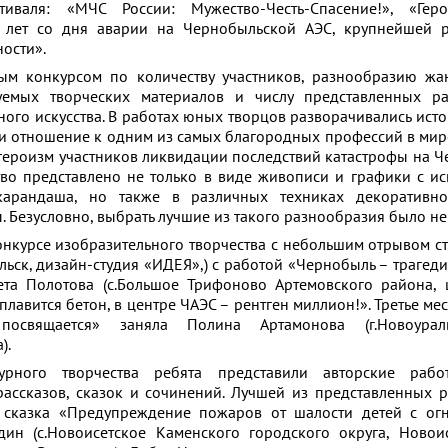
валя: «МЧС России: Мужество-Честь-Спасение!», «Гер
5 лет со дня аварии на Чернобыльской АЭС, крупнейшей 
ости».
м конкурсом по количеству участников, разнообразию жан
уемых творческих материалов и числу представленных ра
ного искусства. В работах юных творцов разворачивались исто
и отношение к одним из самых благородных профессий в ми
е героизм участников ликвидации последствий катастрофы на 
тво представлено не только в виде живописи и графики с и
карандаша, но также в различных техниках декоративно
ы. Безусловно, выбрать лучшие из такого разнообразия было не
нкурсе изобразительного творчества с небольшим отрывом ст
льск, дизайн-студия «ИДЕЯ»,) с работой «Чернобыль – трагеди
ета Полотова (с.Большое Трифоново Артемовского района,
плавится бетон, в центре ЧАЭС – рентген миллион!». Третье ме
посвящается» заняла Полина Артамонова (г.Новоураль
).
турного творчества ребята представили авторские ра
 рассказов, сказок и сочинений. Лучшей из представленных 
сказка «Предупреждение пожаров от шалости детей с огн
ин (с.Новоисетское Каменского городского округа, Новои