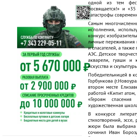
одной из тем фести
посвящается!» и «3
катастрофы современн
Самым многочисленны
исполнения, использ
конкурс изобразитель
личные переживания 
и спасателей, а такж
АЭС. Детское творчес
акварели, гуаши и 
искусства и скульптур
Победительницей в ко
Горбункова (г.Новоура
втором месте Елизав
работой «Кипит атом, 
«Героям спасения 
художественная школа
В конкурсе литера
стихотворений, эссе,
жюри была выбрана 
сочинил Иван Борозд