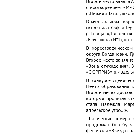
Второе место заняла 
стихотворением «МЧС
(г.Нижний Тагил, шко
В музыкальном творче
исполнила Софья Гер
(г.Талица, «Дворец тв
Ляля, школа №1), кот
В хореографическом 
округа Богданович, Г
Второе место занял та
«Зона отчуждения». 
«СЮРПРИЗ» (г.Ивдель)
В конкурсе сценическ
Центр образования «
Второе место достало
который прочитал ст
стала Надежда Март
апрельское утро…».
Творческие номера и
продолжат борьбу за
фестиваля «Звезда сп