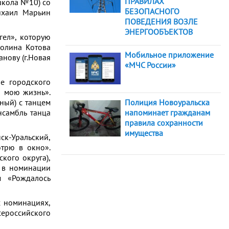
ПРАВИЛАХ
школа №10) со
БЕЗОПАСНОГО
ихаил Марьин
ПОВЕДЕНИЯ ВОЗЛЕ
ЭНЕРГООБЪЕКТОВ
гел», которую
Полина Котова
Мобильное приложение
анову (г.Новая
«МЧС России»
е городского
и мою жизнь».
чный) с танцем
Полиция Новоуральска
нсамбль танца
напоминает гражданам
правила сохранности
имущества
ск-Уральский,
отрю в окно».
кого округа),
 в номинации
м «Рождалось
х номинациях,
сероссийского