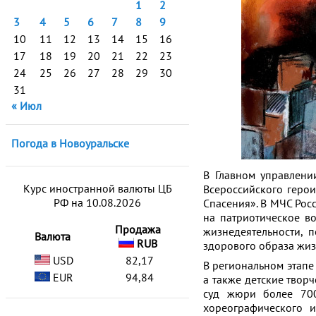
1
2
3
4
5
6
7
8
9
10
11
12
13
14
15
16
17
18
19
20
21
22
23
24
25
26
27
28
29
30
31
« Июл
Погода в Новоуральске
В Главном управлени
Курс иностранной валюты ЦБ
Всероссийского герои
РФ на 10.08.2026
Спасения». В МЧС Рос
на патриотическое в
Продажа
жизнедеятельности, 
Валюта
RUB
здорового образа жиз
USD
82,17
В региональном этапе 
EUR
94,84
а также детские твор
суд жюри более 700 
хореографического и