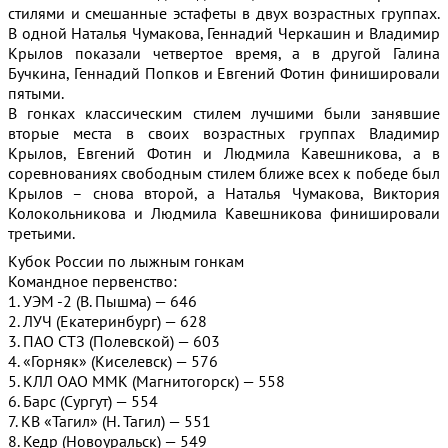
стилями и смешанные эстафеты в двух возрастных группах.
В одной Наталья Чумакова, Геннадий Черкашин и Владимир
Крылов показали четвертое время, а в другой Галина
Бучкина, Геннадий Попков и Евгений Фотин финишировали
пятыми.
В гонках классическим стилем лучшими были занявшие
вторые места в своих возрастных группах Владимир
Крылов, Евгений Фотин и Людмила Кавешникова, а в
соревнованиях свободным стилем ближе всех к победе был
Крылов – снова второй, а Наталья Чумакова, Виктория
Колокольникова и Людмила Кавешникова финишировали
третьими.
Кубок России по лыжным гонкам
Командное первенство:
1. УЭМ -2 (В. Пышма) — 646
2. ЛУЧ (Екатеринбург) — 628
3. ПАО СТЗ (Полевской) — 603
4. «Горняк» (Киселевск) — 576
5. КЛЛ ОАО ММК (Магнитогорск) — 558
6. Барс (Сургут) — 554
7. КВ «Тагил» (Н. Тагил) — 551
8. Кедр (Новоуральск) — 549