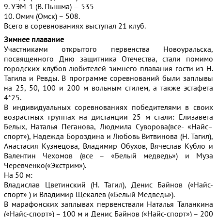
9. УЭМ-1 (В. Пышма) — 535
10. Омич (Омск) – 508.
Всего в соревнованиях выступал 21 клуб.
Зимнее плавание
Участниками открытого первенства Новоуральска,
посвященного Дню защитника Отечества, стали помимо
городских клубов любителей зимнего плавания гости из Н.
Тагила и Ревды. В программе соревнований были заплывы
на 25, 50, 100 и 200 м вольным стилем, а также эстафета
4*25.
В индивидуальных соревнованиях победителями в своих
возрастных группах на дистанции 25 м стали: Елизавета
Белых, Наталья Пеганова, Людмила Суворова(все- «Найс–
спорт»), Надежда Бороздина и Любовь Витвинова (Н. Тагил),
Анастасия Кузнецова, Владимир Обухов, Вячеслав Кубло и
Валентин Чехомов (все – «Белый медведь») и Муза
Черевченко(«Экстрим»).
На 50 м:
Владислав Цветинский (Н. Тагил), Денис Байнов («Найс-
спорт» ) и Владимир Щекалев («Белый Медведь»).
В марафонских заплывах первенствали Наталья Таланкина
(«Найс-спорт») – 100 м и Денис Байнов («Найс-спорт») – 200