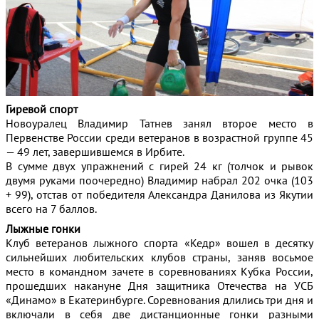
Гиревой спорт
Новоуралец Владимир Татнев занял второе место в
Первенстве России среди ветеранов в возрастной группе 45
— 49 лет
, завершившемся в Ирбите.
В сумме двух упражнений с гирей 24 кг (толчок и рывок
двумя руками поочередно) Владимир набрал 202 очка (103
+ 99), отстав от победителя Александра Данилова из Якутии
всего на 7 баллов.
Лыжные гонки
Клуб ветеранов лыжного спорта «Кедр» вошел в десятку
сильнейших любительских клубов страны, заняв восьмое
место в командном зачете в соревнованиях Кубка России,
прошедших накануне Дня защитника Отечества на УСБ
«Динамо» в Екатеринбурге. Соревнования длились три дня и
включали в себя две дистанционные гонки разными