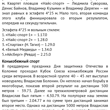
м. Квартет пловцов «Найс-спорт» — Людмила Суворова,
Денис Байнов, Владимир Кузьмин и Владимир Дерягин — не
знал равных в эстафете 4*25 м. Мало того, вторая команда
этого клуба финишировала со вторым результатом,
опередив на секунду тагильчан.
Эстафета 4*25 м вольным стилем:
1. «Найс-спорт-1» — 1.17.0
2. «Найс-спорт-2» — 1.28.0
3. «Спартак» (Н. Тагил) — 1.29.0
4. «Белый Медведь» — 1.34.0
5.»Айсберг» (Ревда) — 2.25.0
Конькобежный спорт
В преддверии праздника Дня защитника Отечества в
Коломне проходил Кубок Союза конькобежцев России
среди ветеранов. В возрастной группе 40 – 45 лет выступал
новоуралец Владислав Болонин. Он неплохо начал борьбу в
многоборье, показав второй результат на дистанции 500
метров – 39.73. Далее на трехкилометровой дистанции
Владислав был пятым – 4.30.79. На полуторке наш земляк
был третьим – 2.04.77 и по сумме трех дистанций занимал
второе место. Однако на дистанции 5000 метров Владислав