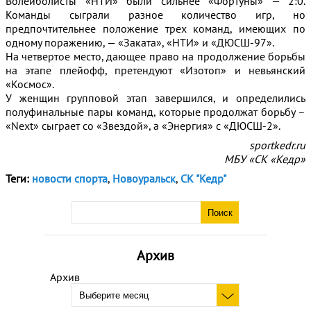
Волейболисты «НТИ» были сильнее «Фортуны» — 2:0.
Команды сыграли разное количество игр, но
предпочтительнее положение трех команд, имеющих по
одному поражению, — «Заката», «НТИ» и «ДЮСШ-97».
На четвертое место, дающее право на продолжение борьбы
на этапе плейофф, претендуют «Изотоп» и невьянский
«Космос».
У женщин групповой этап завершился, и определились
полуфинальные пары команд, которые продолжат борьбу –
«Next» сыграет со «Звездой», а «Энергия» с «ДЮСШ-2».
sportkedr.ru
МБУ «СК «Кедр»
Теги:
новости спорта
,
Новоуральск
,
СК "Кедр"
Архив
Архив