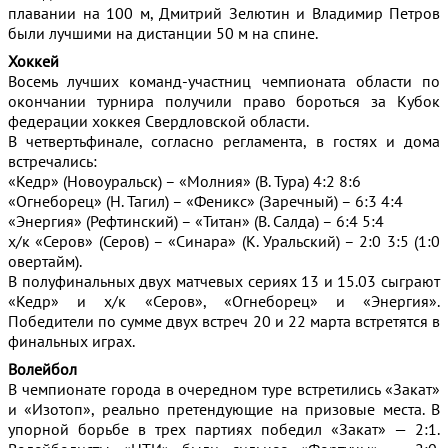
плавании на 100 м, Дмитрий Зелютин и Владимир Петров
были лучшими на дистанции 50 м на спине.
Хоккей
Восемь лучших команд-участниц чемпионата области по
окончании турнира получили право бороться за Кубок
федерации хоккея Свердловской области.
В четвертьфинале, согласно регламента, в гостях и дома
встречались:
«Кедр» (Новоуральск) – «Молния» (В. Тура) 4:2 8:6
«Огнеборец» (Н. Тагил) – «Феникс» (Заречный) – 6:3 4:4
«Энергия» (Рефтинский) – «Титан» (В. Салда) – 6:4 5:4
х/к «Серов» (Серов) – «Синара» (К. Уральский) – 2:0 3:5 (1:0
овертайм).
В полуфинальных двух матчевых сериях 13 и 15.03 сыграют
«Кедр» и х/к «Серов», «Огнеборец» и «Энергия».
Победители по сумме двух встреч 20 и 22 марта встретятся в
финальных играх.
Волейбол
В чемпионате города в очередном туре встретились «Закат»
и «Изотоп», реально претендующие на призовые места. В
упорной борьбе в трех партиях победил «Закат» — 2:1.